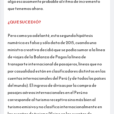
algo escasamente probable al ritmo de incremento
que tenemos ahora.
¿QUE SUCEDIÓ?
Pero como ya adelanté, esta segunda hipótesis
numérica es falsa y sólo data de 2015, cuando una
ministra creativa decidió que se podía sumar a la línea
de viajes de la Balanza de Pagos la línea de
transporte internacional de pasajeros, líneas que no
por casualidad están en clasificadores distintos en las
cuentas internacionales del Perú (y de todos los países
del mundo). El ingreso de divisas por la compra de
pasajes aéreos internacionales en el Perú no
corresponde al turismo receptivo sino más bien al
turismo emisivo y no clasifica internacionalmente en
las cuentas de turismo [1] sino en las cuentas de