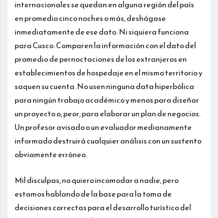
internacionales se quedan en alguna región del país
en promedio cinco noches o más, deshágase
inmediatamente de ese dato. Ni siquiera funciona
para Cusco. Comparen la información con el dato del
promedio de pernoctaciones de los extranjeros en
establecimientos de hospedaje en el mismo territorio y
saquen su cuenta. No usen ninguna data hiperbólica
para ningún trabajo académico y menos para diseñar
un proyecto o, peor, para elaborar un plan de negocios.
Un profesor avisado o un evaluador medianamente
informado destruirá cualquier análisis con un sustento
obviamente erróneo.
Mil disculpas, no quiero incomodar a nadie, pero
estamos hablando de la base para la toma de
decisiones correctas para el desarrollo turístico del