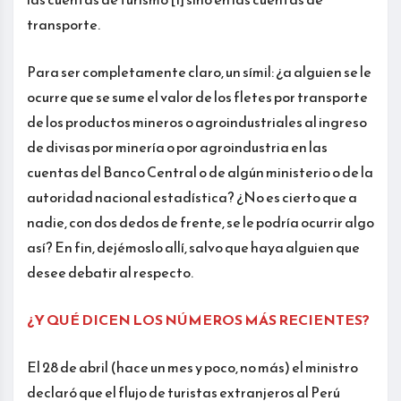
transporte.
Para ser completamente claro, un símil: ¿a alguien se le
ocurre que se sume el valor de los fletes por transporte
de los productos mineros o agroindustriales al ingreso
de divisas por minería o por agroindustria en las
cuentas del Banco Central o de algún ministerio o de la
autoridad nacional estadística? ¿No es cierto que a
nadie, con dos dedos de frente, se le podría ocurrir algo
así? En fin, dejémoslo allí, salvo que haya alguien que
desee debatir al respecto.
¿Y QUÉ DICEN LOS NÚMEROS MÁS RECIENTES?
El 28 de abril (hace un mes y poco, no más) el ministro
declaró que el flujo de turistas extranjeros al Perú