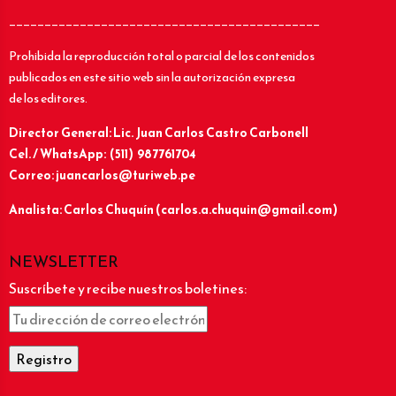
____________________________________________
Prohibida la reproducción total o parcial de los contenidos
publicados en este sitio web sin la autorización expresa
de los editores.
Director General: Lic.
Juan Carlos Castro Carbonell
Cel. / WhatsApp: (511) 987761704
Correo: juancarlos@turiweb.pe
Analista: Carlos Chuquín (carlos.a.chuquin@gmail.com)
NEWSLETTER
Suscríbete y recibe nuestros boletines: