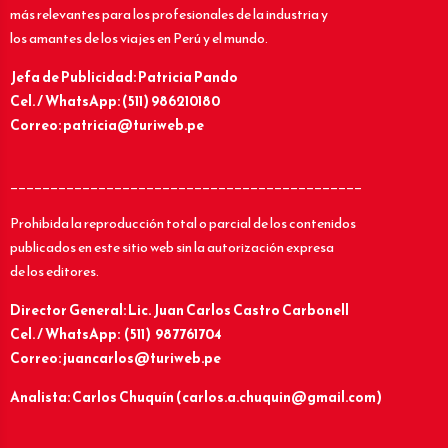
más relevantes para los profesionales de la industria y
los amantes de los viajes en Perú y el mundo.
Jefa de Publicidad: Patricia Pando
Cel. / WhatsApp: (511) 986210180
Correo: patricia@turiweb.pe
____________________________________________
Prohibida la reproducción total o parcial de los contenidos
publicados en este sitio web sin la autorización expresa
de los editores.
Director General: Lic.
Juan Carlos Castro Carbonell
Cel. / WhatsApp: (511) 987761704
Correo: juancarlos@turiweb.pe
Analista: Carlos Chuquín (carlos.a.chuquin@gmail.com)