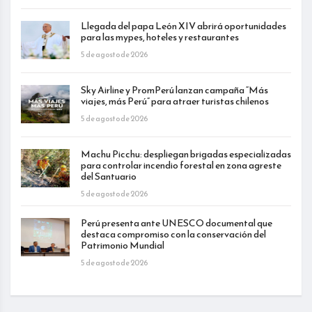
Llegada del papa León XIV abrirá oportunidades
para las mypes, hoteles y restaurantes
5 de agosto de 2026
Sky Airline y PromPerú lanzan campaña “Más
viajes, más Perú” para atraer turistas chilenos
5 de agosto de 2026
Machu Picchu: despliegan brigadas especializadas
para controlar incendio forestal en zona agreste
del Santuario
5 de agosto de 2026
Perú presenta ante UNESCO documental que
destaca compromiso con la conservación del
Patrimonio Mundial
5 de agosto de 2026