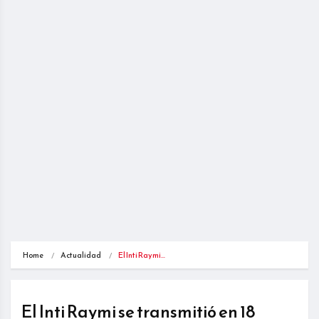
Home
Actualidad
El Inti Raymi…
El Inti Raymi se transmitió en 18