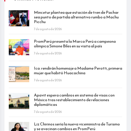
Mincetur plantea que estación de tren de Pachar
sea punto de partida alternativo rumbo a Machu
Picchu
7 de agosto de 2026
PromPerú presenta la Marca Perú a campeona
olímpica Simone Biles en su visita al país
7 de agosto de 2026
Ica: rendirán homenaje a Madame Perotti, primera
mujer que habitó Huacachina
7 de agosto de 2026
Apavit espera cambios en sistema de visas con
México tras restablecimiento de relaciones
diplomáticas
7 de agosto de 2026
Liz Chirinos sería la nueva viceministra de Turismo
y se avecinan cambios en PromPerú