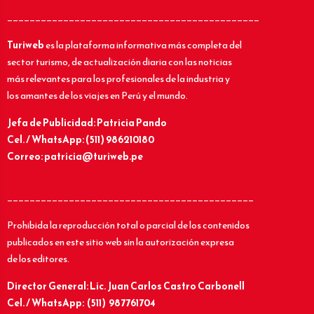
_____________________________________________
Turiweb
es la plataforma informativa más completa del
sector turismo, de actualización diaria con las noticias
más relevantes para los profesionales de la industria y
los amantes de los viajes en Perú y el mundo.
Jefa de Publicidad: Patricia Pando
Cel. / WhatsApp: (511) 986210180
Correo: patricia@turiweb.pe
____________________________________________
Prohibida la reproducción total o parcial de los contenidos
publicados en este sitio web sin la autorización expresa
de los editores.
Director General: Lic.
Juan Carlos Castro Carbonell
Cel. / WhatsApp: (511) 987761704