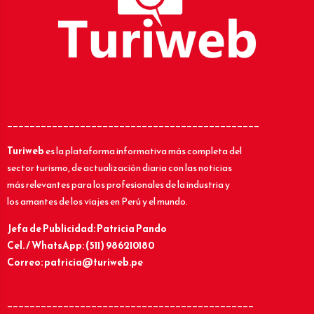
_____________________________________________
Turiweb
es la plataforma informativa más completa del
sector turismo, de actualización diaria con las noticias
más relevantes para los profesionales de la industria y
los amantes de los viajes en Perú y el mundo.
Jefa de Publicidad: Patricia Pando
Cel. / WhatsApp: (511) 986210180
Correo: patricia@turiweb.pe
____________________________________________