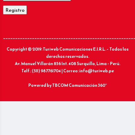
______________________________________________________
Copyright © 2019: Turiweb Comunicaciones E.I.R.L. – Todos los
derechos reservados.
Av. Manuel Villarán 856 Int. 408 Surquillo, Lima – Perú.
Telf.: (511) 987761704 | Correo: info@turiweb.pe
Powered by
TBCOM Comunicación 360°