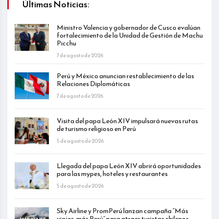
Últimas Noticias:
Ministro Valencia y gobernador de Cusco evalúan
fortalecimiento de la Unidad de Gestión de Machu
Picchu
7 de agosto de 2026
Perú y México anuncian restablecimiento de las
Relaciones Diplomáticas
7 de agosto de 2026
Visita del papa León XIV impulsará nuevas rutas
de turismo religioso en Perú
5 de agosto de 2026
Llegada del papa León XIV abrirá oportunidades
para las mypes, hoteles y restaurantes
5 de agosto de 2026
Sky Airline y PromPerú lanzan campaña “Más
viajes, más Perú” para atraer turistas chilenos