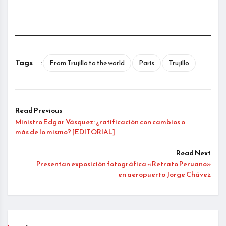
Tags
:
From Trujillo to the world
Paris
Trujillo
Read Previous
Ministro Edgar Vásquez: ¿ratificación con cambios o
más de lo mismo? [EDITORIAL]
Read Next
Presentan exposición fotográfica «Retrato Peruano»
en aeropuerto Jorge Chávez