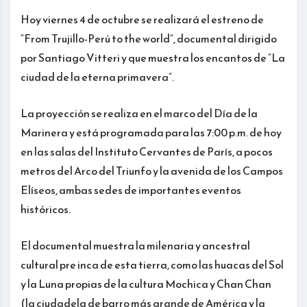
Hoy viernes 4 de octubre se realizará el estreno de
“From Trujillo-Perú to the world”, documental dirigido
por Santiago Vitteri y que muestra los encantos de “La
ciudad de la eterna primavera”.
La proyección se realiza en el marco del Día de la
Marinera y está programada para las 7:00 p.m. de hoy
en las salas del Instituto Cervantes de París, a pocos
metros del Arco del Triunfo y la avenida de los Campos
Elíseos, ambas sedes de importantes eventos
históricos.
El documental muestra la milenaria y ancestral
cultural pre inca de esta tierra, como las huacas del Sol
y la Luna propias de la cultura Mochica y Chan Chan
(la ciudadela de barro más grande de América y la