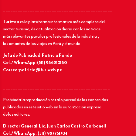
_____________________________________________
Turiweb
es la plataforma informativa más completa del
sector turismo, de actualización diaria con las noticias
más relevantes para los profesionales de la industria y
los amantes de los viajes en Perú y el mundo.
Jefa de Publicidad: Patricia Pando
Cel. / WhatsApp: (511) 986210180
Correo: patricia@turiweb.pe
____________________________________________
Prohibida la reproducción total o parcial de los contenidos
publicados en este sitio web sin la autorización expresa
de los editores.
Director General: Lic.
Juan Carlos Castro Carbonell
Cel. / WhatsApp: (511) 987761704