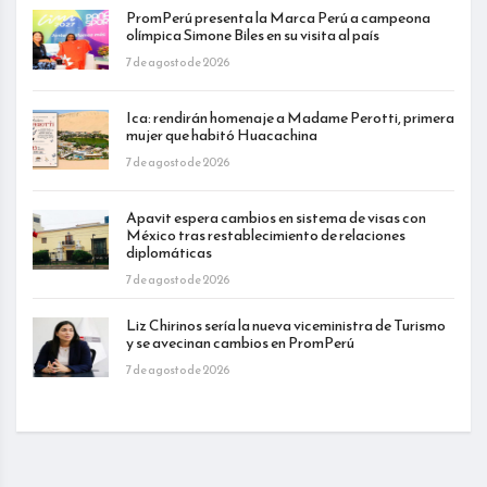
PromPerú presenta la Marca Perú a campeona
olímpica Simone Biles en su visita al país
7 de agosto de 2026
Ica: rendirán homenaje a Madame Perotti, primera
mujer que habitó Huacachina
7 de agosto de 2026
Apavit espera cambios en sistema de visas con
México tras restablecimiento de relaciones
diplomáticas
7 de agosto de 2026
Liz Chirinos sería la nueva viceministra de Turismo
y se avecinan cambios en PromPerú
7 de agosto de 2026