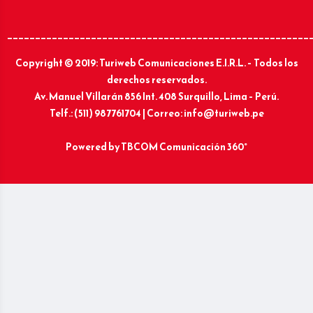
______________________________________________________
Copyright © 2019: Turiweb Comunicaciones E.I.R.L. – Todos los
derechos reservados.
Av. Manuel Villarán 856 Int. 408 Surquillo, Lima – Perú.
Telf.: (511) 987761704 | Correo: info@turiweb.pe
Powered by
TBCOM Comunicación 360°