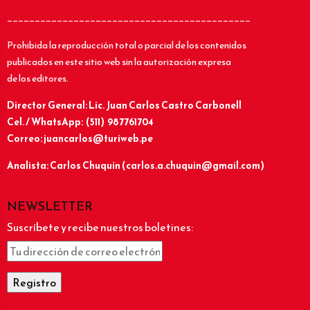
____________________________________________
Prohibida la reproducción total o parcial de los contenidos
publicados en este sitio web sin la autorización expresa
de los editores.
Director General: Lic.
Juan Carlos Castro Carbonell
Cel. / WhatsApp: (511) 987761704
Correo: juancarlos@turiweb.pe
Analista: Carlos Chuquín (carlos.a.chuquin@gmail.com)
NEWSLETTER
Suscríbete y recibe nuestros boletines: