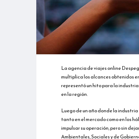
La agencia de viajes online Despeg
multiplica los alcances obtenidos e
representó un hito para la industri
en la región.
Luego de un año donde la industria
tanto en el mercado como en los háb
impulsar su operación, pero sin deja
Ambientales, Sociales y de Gobier