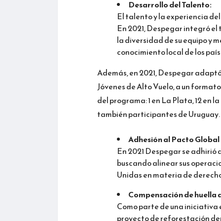
Desarrollo del Talento:
El talento y la experiencia de
En 2021, Despegar integró el 
la diversidad de su equipo y 
conocimiento local de los país
Además, en 2021, Despegar adaptó 
Jóvenes de Alto Vuelo, a un formato
del programa: 1 en La Plata, 12 en la
también participantes de Uruguay.
Adhesión al Pacto Global
En 2021 Despegar se adhirió a
buscando alinear sus operacio
Unidas en materia de derecho
Compensación de huella 
Como parte de una iniciativa
proyecto de reforestación de