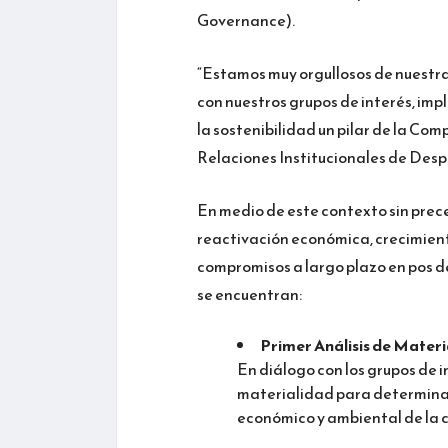
Governance).
“Estamos muy orgullosos de nuestra
con nuestros grupos de interés, imp
la sostenibilidad un pilar de la Co
Relaciones Institucionales de Desp
En medio de este contexto sin pre
reactivación económica, crecimient
compromisos a largo plazo en pos de
se encuentran:
Primer Análisis de Materi
En diálogo con los grupos de 
materialidad para determinar 
económico y ambiental de la 