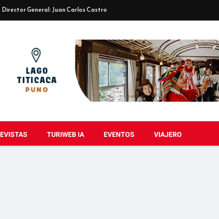
Director General: Juan Carlos Castro
EVISTAS
TURIWEB IA
EVENTOS
VIAJERO