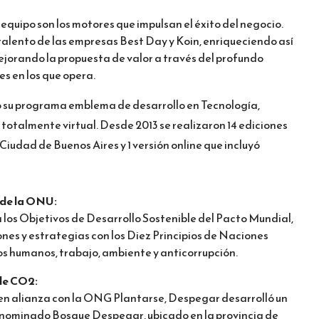
l equipo son los motores que impulsan el éxito del negocio.
talento de las empresas Best Day y Koin, enriqueciendo así
mejorando la propuesta de valor a través del profundo
es en los que opera.
su programa emblema de desarrollo en Tecnología,
 totalmente virtual. Desde 2013 se realizaron 14 ediciones
 Ciudad de Buenos Aires y 1 versión online que incluyó
 de la ONU:
 los Objetivos de Desarrollo Sostenible del Pacto Mundial,
nes y estrategias con los Diez Principios de Naciones
s humanos, trabajo, ambiente y anticorrupción.
de CO2:
 en alianza con la ONG Plantarse, Despegar desarrolló un
nominado Bosque Despegar, ubicado en la provincia de