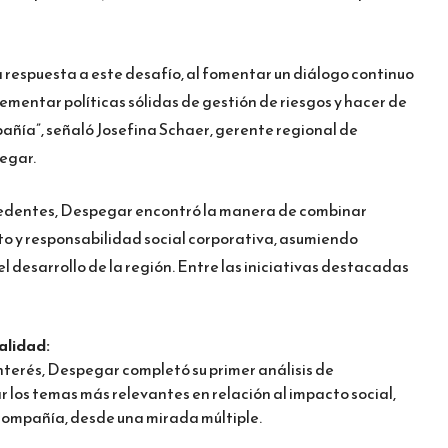
 respuesta a este desafío, al fomentar un diálogo continuo
lementar políticas sólidas de gestión de riesgos y hacer de
mpañía”, señaló Josefina Schaer, gerente regional de
egar.
cedentes, Despegar encontró la manera de combinar
o y responsabilidad social corporativa, asumiendo
l desarrollo de la región. Entre las iniciativas destacadas
alidad:
interés, Despegar completó su primer análisis de
los temas más relevantes en relación al impacto social,
compañía, desde una mirada múltiple.