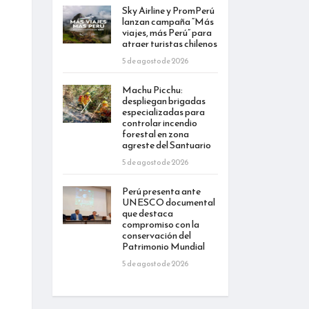
Sky Airline y PromPerú
lanzan campaña “Más
viajes, más Perú” para
atraer turistas chilenos
5 de agosto de 2026
Machu Picchu:
despliegan brigadas
especializadas para
controlar incendio
forestal en zona
agreste del Santuario
5 de agosto de 2026
Perú presenta ante
UNESCO documental
que destaca
compromiso con la
conservación del
Patrimonio Mundial
5 de agosto de 2026