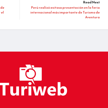
Read Next
 de
Perú realizó exitosa presentación en la feria
 el
internacional más importante de Turismo de
Aventura