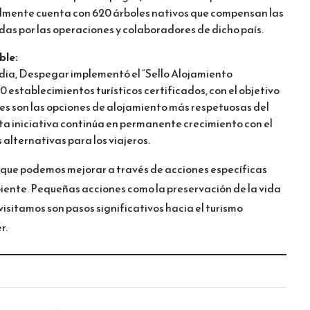
lmente cuenta con 620 árboles nativos que compensan las
as por las operaciones y colaboradores de dicho país.
ble:
dia, Despegar implementó el “Sello Alojamiento
 establecimientos turísticos certificados, con el objetivo
les son las opciones de alojamiento más respetuosas del
Esta iniciativa continúa en permanente crecimiento con el
 alternativas para los viajeros.
e que podemos mejorar a través de acciones específicas
iente. Pequeñas acciones como la preservación de la vida
visitamos son pasos significativos hacia el turismo
r.