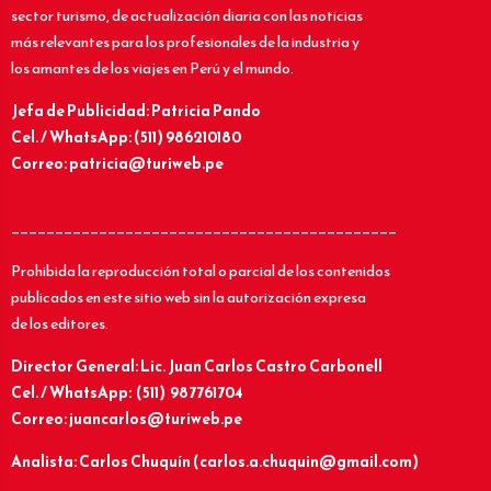
sector turismo, de actualización diaria con las noticias
más relevantes para los profesionales de la industria y
los amantes de los viajes en Perú y el mundo.
Jefa de Publicidad: Patricia Pando
Cel. / WhatsApp: (511) 986210180
Correo: patricia@turiweb.pe
____________________________________________
Prohibida la reproducción total o parcial de los contenidos
publicados en este sitio web sin la autorización expresa
de los editores.
Director General: Lic.
Juan Carlos Castro Carbonell
Cel. / WhatsApp: (511) 987761704
Correo: juancarlos@turiweb.pe
Analista: Carlos Chuquín (carlos.a.chuquin@gmail.com)