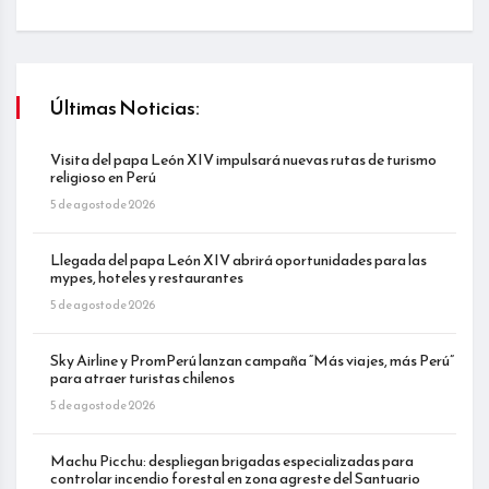
Últimas Noticias:
Visita del papa León XIV impulsará nuevas rutas de turismo
religioso en Perú
5 de agosto de 2026
Llegada del papa León XIV abrirá oportunidades para las
mypes, hoteles y restaurantes
5 de agosto de 2026
Sky Airline y PromPerú lanzan campaña “Más viajes, más Perú”
para atraer turistas chilenos
5 de agosto de 2026
Machu Picchu: despliegan brigadas especializadas para
controlar incendio forestal en zona agreste del Santuario