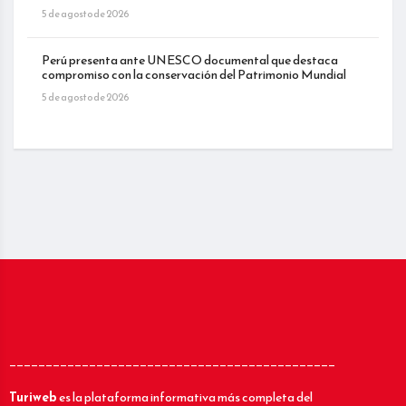
5 de agosto de 2026
Perú presenta ante UNESCO documental que destaca
compromiso con la conservación del Patrimonio Mundial
5 de agosto de 2026
_____________________________________________
Turiweb
es la plataforma informativa más completa del