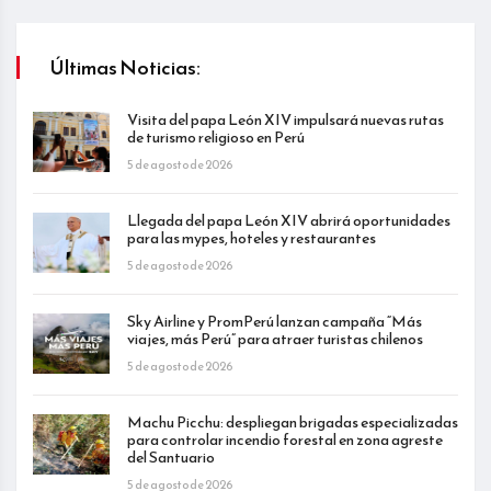
Últimas Noticias:
Visita del papa León XIV impulsará nuevas rutas
de turismo religioso en Perú
5 de agosto de 2026
Llegada del papa León XIV abrirá oportunidades
para las mypes, hoteles y restaurantes
5 de agosto de 2026
Sky Airline y PromPerú lanzan campaña “Más
viajes, más Perú” para atraer turistas chilenos
5 de agosto de 2026
Machu Picchu: despliegan brigadas especializadas
para controlar incendio forestal en zona agreste
del Santuario
5 de agosto de 2026