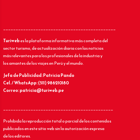
_____________________________________________
Turiweb
es la plataforma informativa más completa del
sector turismo, de actualización diaria con las noticias
más relevantes para los profesionales de la industria y
los amantes de los viajes en Perú y el mundo.
Jefa de Publicidad: Patricia Pando
Cel. / WhatsApp: (511) 986210180
Correo: patricia@turiweb.pe
____________________________________________
Prohibida la reproducción total o parcial de los contenidos
publicados en este sitio web sin la autorización expresa
de los editores.