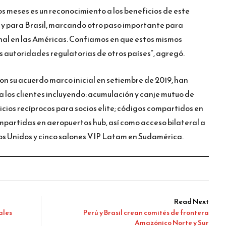
s meses es un reconocimiento a los beneficios de este
s y para Brasil, marcando otro paso importante para
al en las Américas. Confiamos en que estos mismos
s autoridades regulatorias de otros países”, agregó.
 su acuerdo marco inicial en setiembre de 2019, han
a los clientes incluyendo: acumulación y canje mutuo de
icios recíprocos para socios elite; códigos compartidos en
mpartidas en aeropuertos hub, así como acceso bilateral a
os Unidos y cinco salones VIP Latam en Sudamérica.
Read Next
ales
Perú y Brasil crean comités de frontera
Amazónico Norte y Sur