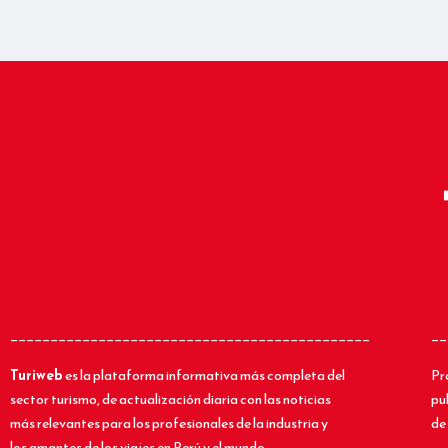
_____________________________________________
__
Turiweb
es la plataforma informativa más completa del
Pr
sector turismo, de actualización diaria con las noticias
pu
más relevantes para los profesionales de la industria y
de 
los amantes de los viajes en Perú y el mundo.