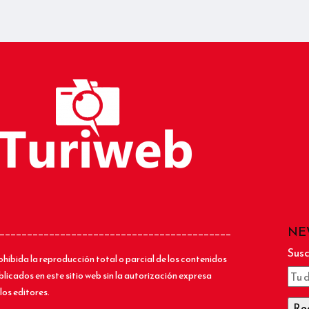
NE
__________________________________________
Susc
ohibida la reproducción total o parcial de los contenidos
blicados en este sitio web sin la autorización expresa
los editores.