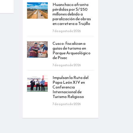
Huanchaco afronta
pérdidas por S/ 250
millones debido a
paralización de obras
en carretera a Trujillo
7 de agosto de 2026
Cusco: fiscalizan a
guías de turismo en
Parque Arqueológico
de Pisac
7 de agosto de 2026
Impulsan la Ruta del
Papa León XIV en
Conferencia
Internacional de
Turismo Religioso
7 de agosto de 2026