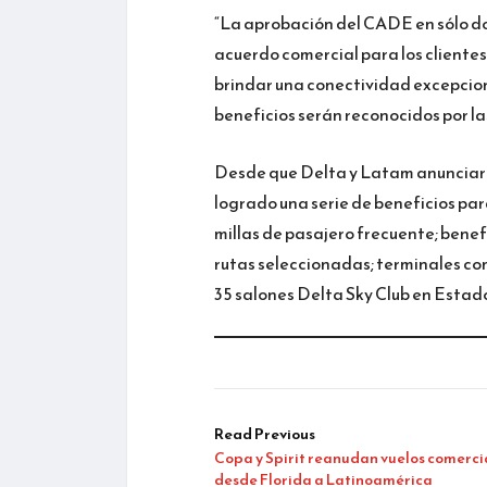
“La aprobación del CADE en sólo do
acuerdo comercial para los cliente
brindar una conectividad excepcion
beneficios serán reconocidos por la
Desde que Delta y Latam anunciaron
logrado una serie de beneficios par
millas de pasajero frecuente; benef
rutas seleccionadas; terminales co
35 salones Delta Sky Club en Estad
Read Previous
Copa y Spirit reanudan vuelos comerci
desde Florida a Latinoamérica