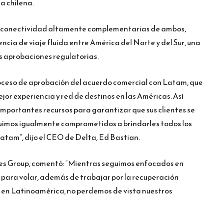
a chilena.
de conectividad altamente complementarias de ambos,
ncia de viaje fluida entre América del Norte y del Sur, una
s aprobaciones regulatorias.
proceso de aprobación del acuerdo comercial con Latam, que
mejor experiencia y red de destinos en las Américas. Así
portantes recursos para garantizar que sus clientes se
uimos igualmente comprometidos a brindarles todos los
atam”, dijo el CEO de Delta, Ed Bastian.
es Group, comentó: “Mientras seguimos enfocados en
a para volar, además de trabajar por la recuperación
n en Latinoamérica, no perdemos de vista nuestros