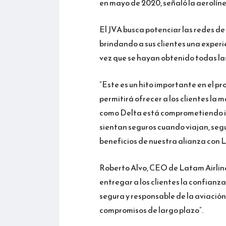
en mayo de 2020, señaló la aerolíne
El JVA busca potenciar las redes 
brindando a sus clientes una experie
vez que se hayan obtenido todas la
“Este es un hito importante en el 
permitirá ofrecer a los clientes la 
como Delta está comprometiendo im
sientan seguros cuando viajan, seg
beneficios de nuestra alianza con L
Roberto Alvo, CEO de Latam Airlin
entregar a los clientes la confianz
segura y responsable de la aviació
compromisos de largo plazo”.