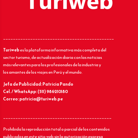
_____________________________________________
Turiweb
es la plataforma informativa más completa del
sector turismo, de actualización diaria con las noticias
más relevantes para los profesionales de la industria y
los amantes de los viajes en Perú y el mundo.
Jefa de Publicidad: Patricia Pando
Cel. / WhatsApp: (511) 986210180
Correo: patricia@turiweb.pe
____________________________________________
Prohibida la reproducción total o parcial de los contenidos
publicados en este sitio web sin la autorización expresa