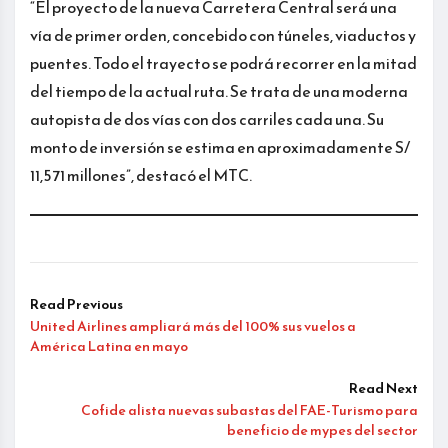
“El proyecto de la nueva Carretera Central será una
vía de primer orden, concebido con túneles, viaductos y
puentes. Todo el trayecto se podrá recorrer en la mitad
del tiempo de la actual ruta. Se trata de una moderna
autopista de dos vías con dos carriles cada una. Su
monto de inversión se estima en aproximadamente S/
11,571 millones”, destacó el MTC.
Read Previous
United Airlines ampliará más del 100% sus vuelos a
América Latina en mayo
Read Next
Cofide alista nuevas subastas del FAE-Turismo para
beneficio de mypes del sector