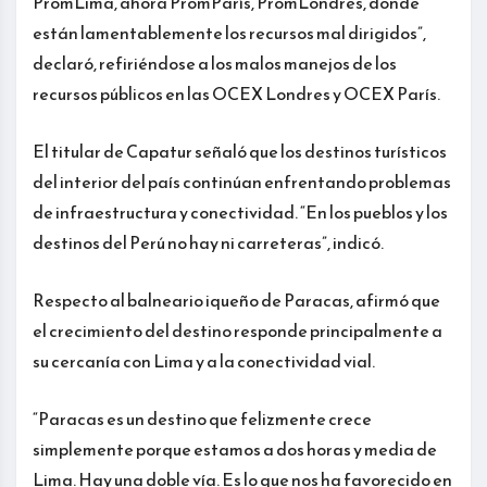
PromLima, ahora PromParís, PromLondres, donde
están lamentablemente los recursos mal dirigidos”,
declaró, refiriéndose a los malos manejos de los
recursos públicos en las OCEX Londres y OCEX París.
El titular de Capatur señaló que los destinos turísticos
del interior del país continúan enfrentando problemas
de infraestructura y conectividad. “En los pueblos y los
destinos del Perú no hay ni carreteras”, indicó.
Respecto al balneario iqueño de Paracas, afirmó que
el crecimiento del destino responde principalmente a
su cercanía con Lima y a la conectividad vial.
“Paracas es un destino que felizmente crece
simplemente porque estamos a dos horas y media de
Lima. Hay una doble vía. Es lo que nos ha favorecido en