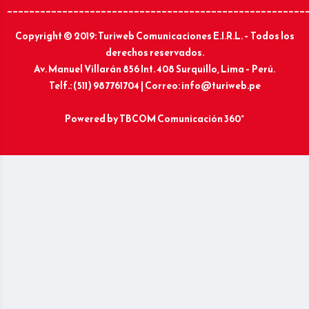
______________________________________________________
Copyright © 2019: Turiweb Comunicaciones E.I.R.L. – Todos los
derechos reservados.
Av. Manuel Villarán 856 Int. 408 Surquillo, Lima – Perú.
Telf.: (511) 987761704 | Correo: info@turiweb.pe
Powered by
TBCOM Comunicación 360°