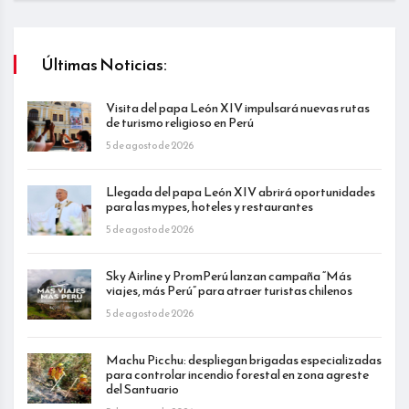
Últimas Noticias:
Visita del papa León XIV impulsará nuevas rutas
de turismo religioso en Perú
5 de agosto de 2026
Llegada del papa León XIV abrirá oportunidades
para las mypes, hoteles y restaurantes
5 de agosto de 2026
Sky Airline y PromPerú lanzan campaña “Más
viajes, más Perú” para atraer turistas chilenos
5 de agosto de 2026
Machu Picchu: despliegan brigadas especializadas
para controlar incendio forestal en zona agreste
del Santuario