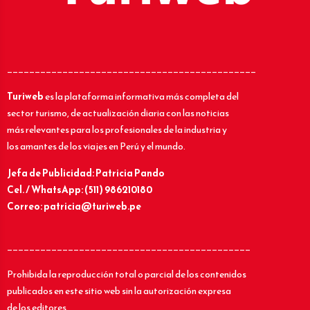
_____________________________________________
Turiweb
es la plataforma informativa más completa del
sector turismo, de actualización diaria con las noticias
más relevantes para los profesionales de la industria y
los amantes de los viajes en Perú y el mundo.
Jefa de Publicidad: Patricia Pando
Cel. / WhatsApp: (511) 986210180
Correo: patricia@turiweb.pe
____________________________________________
Prohibida la reproducción total o parcial de los contenidos
publicados en este sitio web sin la autorización expresa
de los editores.