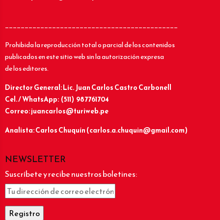
____________________________________________
Prohibida la reproducción total o parcial de los contenidos
publicados en este sitio web sin la autorización expresa
de los editores.
Director General: Lic.
Juan Carlos Castro Carbonell
Cel. / WhatsApp: (511) 987761704
Correo: juancarlos@turiweb.pe
Analista: Carlos Chuquín (carlos.a.chuquin@gmail.com)
NEWSLETTER
Suscríbete y recibe nuestros boletines: