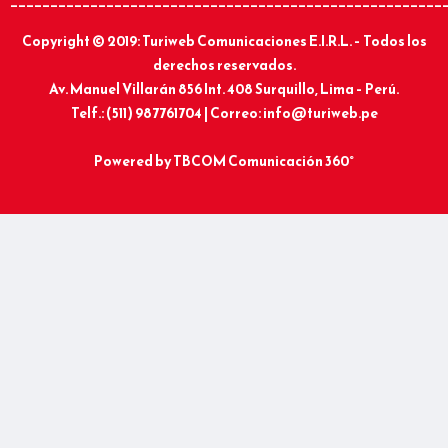
______________________________________________________
Copyright © 2019: Turiweb Comunicaciones E.I.R.L. – Todos los
derechos reservados.
Av. Manuel Villarán 856 Int. 408 Surquillo, Lima – Perú.
Telf.: (511) 987761704 | Correo: info@turiweb.pe
Powered by
TBCOM Comunicación 360°