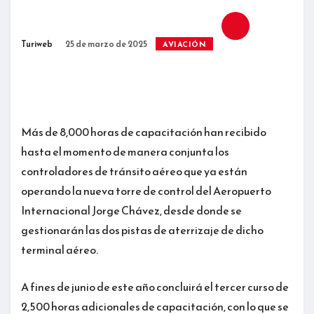
Emprendimientos
Normas Legales
Turiweb
25 de marzo de 2025
AVIACIÓN
OPINIÓN
Editorial
Más de 8,000 horas de capacitación han recibido
Artículos
hasta el momento de manera conjunta los
ENTREVISTAS
controladores de tránsito aéreo que ya están
TURIWEB IA
operando la nueva torre de control del Aeropuerto
EVENTOS
Internacional Jorge Chávez, desde donde se
Eventos
gestionarán las dos pistas de aterrizaje de dicho
terminal aéreo.
Galería Fotos
A fines de junio de este año concluirá el tercer curso de
VIAJERO
2,500 horas adicionales de capacitación, con lo que se