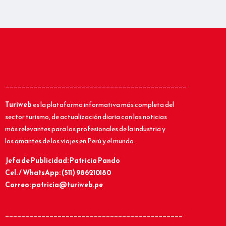
_____________________________________________
Turiweb
es la plataforma informativa más completa del
sector turismo, de actualización diaria con las noticias
más relevantes para los profesionales de la industria y
los amantes de los viajes en Perú y el mundo.
Jefa de Publicidad: Patricia Pando
Cel. / WhatsApp: (511) 986210180
Correo: patricia@turiweb.pe
____________________________________________