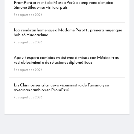
PromPerú presenta la Marca Perú a campeona olímpica
Simone Biles en su visita al país
7 de agosto de 2026
Ica: rendirán homenaje a Madame Perotti, primera mujer que
habitó Huacachina
7 de agosto de 2026
Apavit espera cambios en sistema de visas con México tras
restablecimiento de relaciones diplomáticas
7 de agosto de 2026
Liz Chirinos sería la nueva viceministra de Turismo y se
avecinan cambios en PromPerú
7 de agosto de 2026