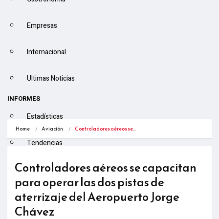
Empresas
Internacional
Ultimas Noticias
INFORMES
Estadísticas
Home
Aviación
Controladores aéreos se…
Tendencias
Controladores aéreos se capacitan
Especiales
para operar las dos pistas de
aterrizaje del Aeropuerto Jorge
Entrevistas
Chávez