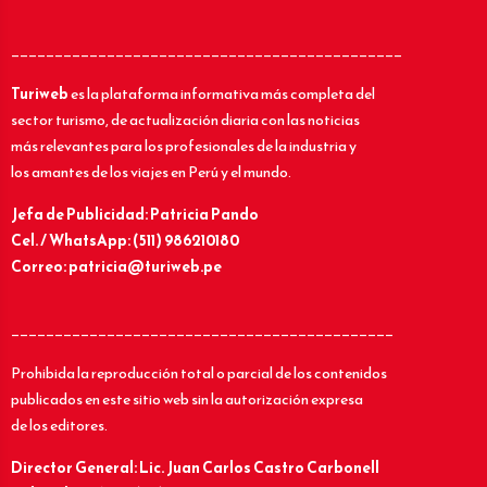
_____________________________________________
Turiweb
es la plataforma informativa más completa del
sector turismo, de actualización diaria con las noticias
más relevantes para los profesionales de la industria y
los amantes de los viajes en Perú y el mundo.
Jefa de Publicidad: Patricia Pando
Cel. / WhatsApp: (511) 986210180
Correo: patricia@turiweb.pe
____________________________________________
Prohibida la reproducción total o parcial de los contenidos
publicados en este sitio web sin la autorización expresa
de los editores.
Director General: Lic.
Juan Carlos Castro Carbonell