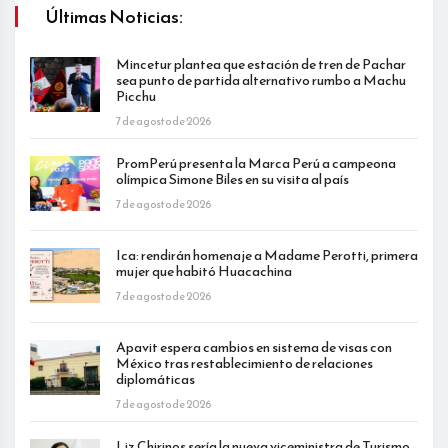
Últimas Noticias:
Mincetur plantea que estación de tren de Pachar
sea punto de partida alternativo rumbo a Machu
Picchu
7 de agosto de 2026
PromPerú presenta la Marca Perú a campeona
olímpica Simone Biles en su visita al país
7 de agosto de 2026
Ica: rendirán homenaje a Madame Perotti, primera
mujer que habitó Huacachina
7 de agosto de 2026
Apavit espera cambios en sistema de visas con
México tras restablecimiento de relaciones
diplomáticas
7 de agosto de 2026
Liz Chirinos sería la nueva viceministra de Turismo