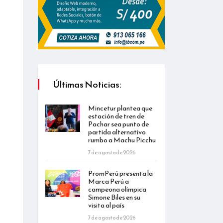
Últimas Noticias:
Mincetur plantea que
estación de tren de
Pachar sea punto de
partida alternativo
rumbo a Machu Picchu
7 de agosto de 2026
PromPerú presenta la
Marca Perú a
campeona olímpica
Simone Biles en su
visita al país
7 de agosto de 2026