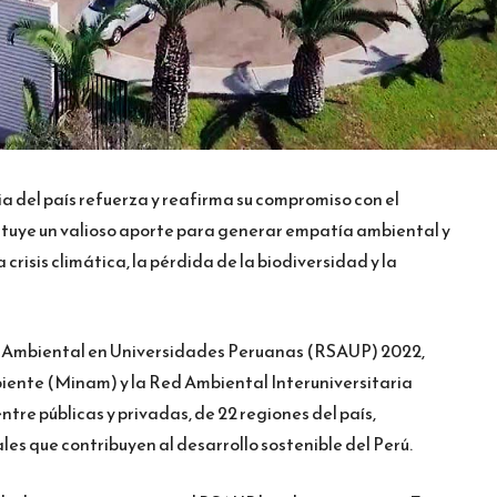
a del país refuerza y reafirma su compromiso con el
tituye un valioso aporte para generar empatía ambiental y
 crisis climática, la pérdida de la biodiversidad y la
d Ambiental en Universidades Peruanas (RSAUP) 2022,
biente (Minam) y la Red Ambiental Interuniversitaria
ntre públicas y privadas, de 22 regiones del país,
 que contribuyen al desarrollo sostenible del Perú.