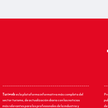
_____________________________________________
__
Turiweb
es la plataforma informativa más completa del
Pr
sector turismo, de actualización diaria con las noticias
pu
más relevantes para los profesionales de la industria y
de 