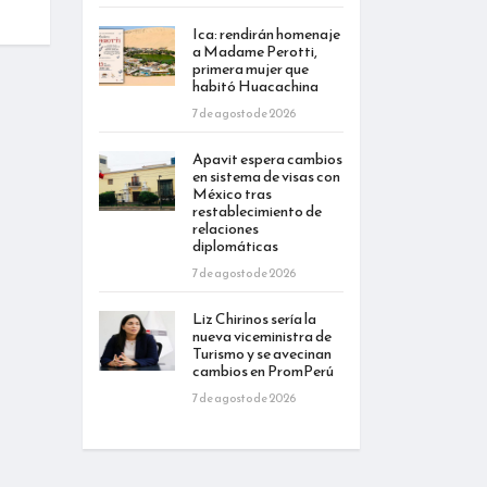
Ica: rendirán homenaje
a Madame Perotti,
primera mujer que
habitó Huacachina
7 de agosto de 2026
Apavit espera cambios
en sistema de visas con
México tras
restablecimiento de
relaciones
diplomáticas
7 de agosto de 2026
Liz Chirinos sería la
nueva viceministra de
Turismo y se avecinan
cambios en PromPerú
7 de agosto de 2026