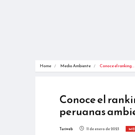
Home
Medio Ambiente
Conoce el ranking…
Conoce el ranki
peruanas ambi
Turiweb
11 de enero de 2023
ME