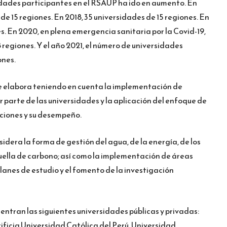
idades participantes en el RSAUP ha ido en aumento. En
de 15 regiones. En 2018, 35 universidades de 15 regiones. En
es. En 2020, en plena emergencia sanitaria por la Covid-19,
 regiones. Y el año 2021, el número de universidades
ones.
e elabora teniendo en cuenta la implementación de
r parte de las universidades y la aplicación del enfoque de
nciones y su desempeño.
idera la forma de gestión del agua, de la energía, de los
 huella de carbono; así como la implementación de áreas
planes de estudio y el fomento de la investigación
entran las siguientes universidades públicas y privadas:
tificia Universidad Católica del Perú, Universidad