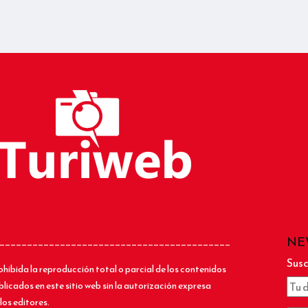
NE
__________________________________________
Susc
ohibida la reproducción total o parcial de los contenidos
blicados en este sitio web sin la autorización expresa
los editores.