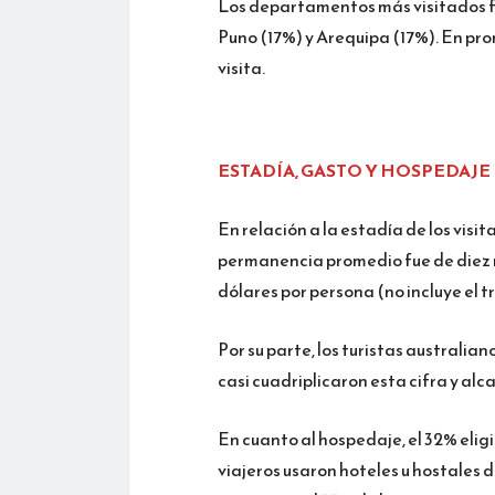
Los departamentos más visitados f
Puno (17%) y Arequipa (17%). En pro
visita.
ESTADÍA, GASTO Y HOSPEDAJE
En relación a la estadía de los visi
permanencia promedio fue de diez 
dólares por persona (no incluye el t
Por su parte, los turistas australian
casi cuadriplicaron esta cifra y alc
En cuanto al hospedaje, el 32% eligi
viajeros usaron hoteles u hostales de