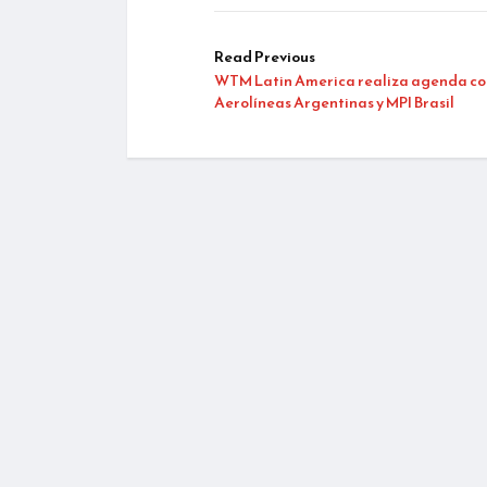
Read Previous
WTM Latin America realiza agenda co
Aerolíneas Argentinas y MPI Brasil