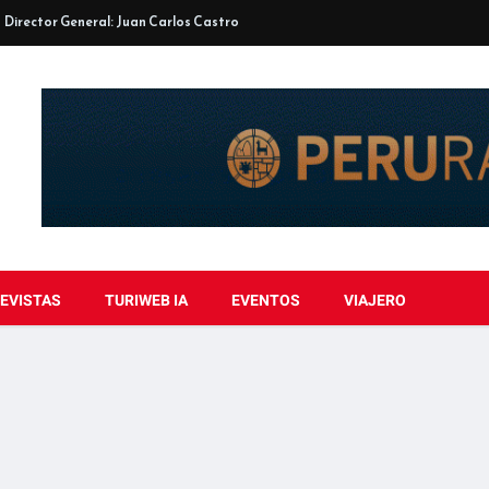
Director General: Juan Carlos Castro
EVISTAS
TURIWEB IA
EVENTOS
VIAJERO