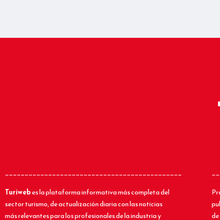
_____________________________________________
__
Turiweb
es la plataforma informativa más completa del
Pr
sector turismo, de actualización diaria con las noticias
pu
más relevantes para los profesionales de la industria y
de 