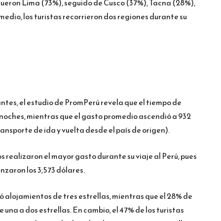
ueron Lima (73%), seguido de Cusco (37%), Tacna (28%),
medio, los turistas recorrieron dos regiones durante su
tantes, el estudio de PromPerú revela que el tiempo de
noches, mientras que el gasto promedio ascendió a 932
ransporte de ida y vuelta desde el país de origen).
os realizaron el mayor gasto durante su viaje al Perú, pues
anzaron los 3,573 dólares.
ó alojamientos de tres estrellas, mientras que el 28% de
 una a dos estrellas. En cambio, el 47% de los turistas