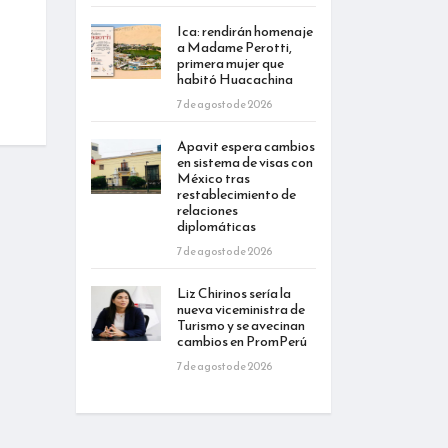
Ica: rendirán homenaje
a Madame Perotti,
primera mujer que
habitó Huacachina
7 de agosto de 2026
Apavit espera cambios
en sistema de visas con
México tras
restablecimiento de
relaciones
diplomáticas
7 de agosto de 2026
Liz Chirinos sería la
nueva viceministra de
Turismo y se avecinan
cambios en PromPerú
7 de agosto de 2026