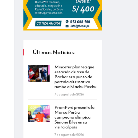
Últimas Noticias:
Mincetur plantea que
estación de tren de
Pachar sea punto de
partida alternativo
rumbo a Machu Picchu
7 de agosto de 2026
PromPerú presenta la
Marca Perú a
campeona olímpica
Simone Biles en su
visita al país
7 de agosto de 2026