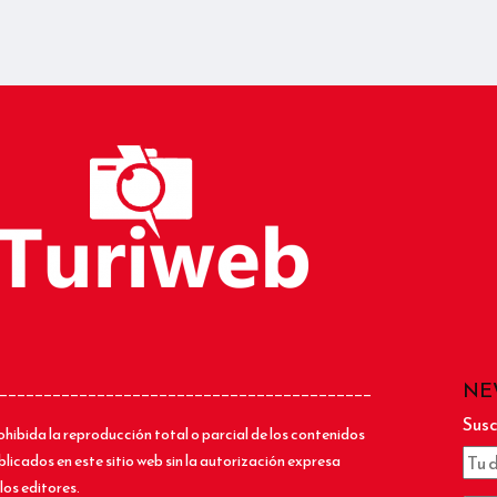
NE
__________________________________________
Susc
ohibida la reproducción total o parcial de los contenidos
blicados en este sitio web sin la autorización expresa
los editores.