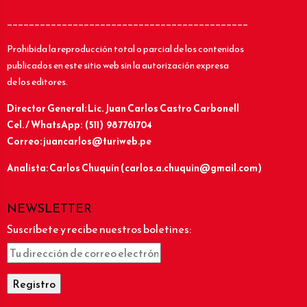
____________________________________________
Prohibida la reproducción total o parcial de los contenidos
publicados en este sitio web sin la autorización expresa
de los editores.
Director General: Lic.
Juan Carlos Castro Carbonell
Cel. / WhatsApp: (511) 987761704
Correo: juancarlos@turiweb.pe
Analista: Carlos Chuquín (carlos.a.chuquin@gmail.com)
NEWSLETTER
Suscríbete y recibe nuestros boletines: