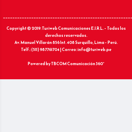
______________________________________________________
Copyright © 2019: Turiweb Comunicaciones E.I.R.L. – Todos los
derechos reservados.
Av. Manuel Villarán 856 Int. 408 Surquillo, Lima – Perú.
Telf.: (511) 987761704 | Correo: info@turiweb.pe
Powered by
TBCOM Comunicación 360°