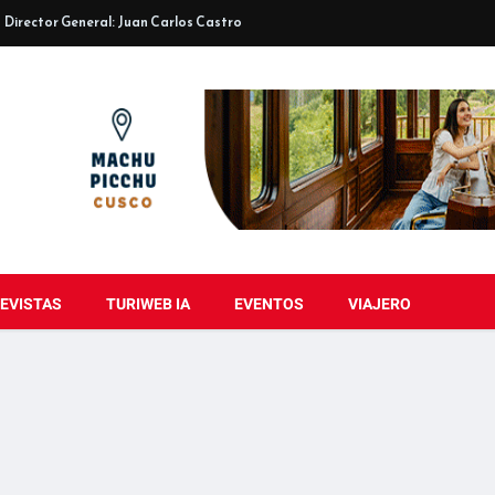
Director General: Juan Carlos Castro
EVISTAS
TURIWEB IA
EVENTOS
VIAJERO