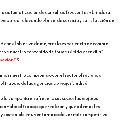
 la automatización de consultas frecuentes y brindará
mpo real, elevando el nivel de servicio y satisfacción del
zará con el objetivo de mejorar la experiencia de compra
eso a nuestro contenido de forma rápida y sencilla”,
nexiónTS
.
mos nuestro compromiso con el sector ofreciendo
l trabajo de las agencias de viajes”, indicó.
e la compañía en ofrecer a sus socios las mejores
en valor al trabajo que realizan y que además les
y sostenible en un entorno cada vez más competitivo.