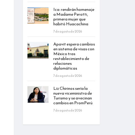
Ica: rendirán homenaje
a Madame Perotti,
primera mujer que
habitó Huacachina
7 de agosto de 2026
Apavit espera cambios
en sistema de visas con
México tras
restablecimiento de
relaciones
diplomáticas
7 de agosto de 2026
Liz Chirinos sería la
nueva viceministra de
Turismo y se avecinan
cambios en PromPerú
7 de agosto de 2026