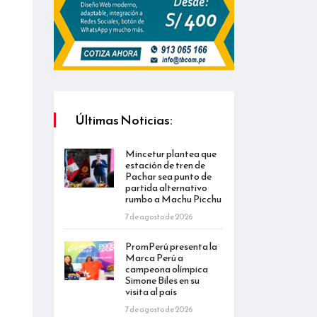
Últimas Noticias:
Mincetur plantea que
estación de tren de
Pachar sea punto de
partida alternativo
rumbo a Machu Picchu
7 de agosto de 2026
PromPerú presenta la
Marca Perú a
campeona olímpica
Simone Biles en su
visita al país
7 de agosto de 2026