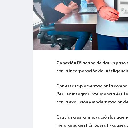
ConexiónTS
acaba de dar un paso e
con la incorporación de
Inteligencia
Con esta implementación la compañí
Perú en integrar Inteligencia Artif
con la evolución y modernización de 
Gracias a esta innovación las agenc
mejorar su gestión operativa, aseg