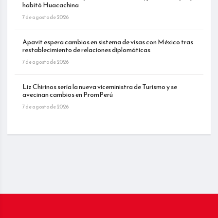
habitó Huacachina
7 de agosto de 2026
Apavit espera cambios en sistema de visas con México tras
restablecimiento de relaciones diplomáticas
7 de agosto de 2026
Liz Chirinos sería la nueva viceministra de Turismo y se
avecinan cambios en PromPerú
7 de agosto de 2026