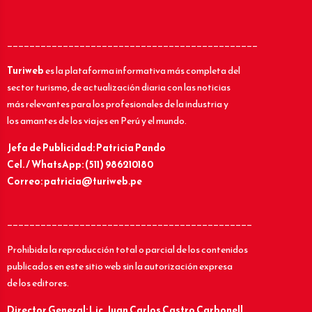
_____________________________________________
Turiweb
es la plataforma informativa más completa del
sector turismo, de actualización diaria con las noticias
más relevantes para los profesionales de la industria y
los amantes de los viajes en Perú y el mundo.
Jefa de Publicidad: Patricia Pando
Cel. / WhatsApp: (511) 986210180
Correo: patricia@turiweb.pe
____________________________________________
Prohibida la reproducción total o parcial de los contenidos
publicados en este sitio web sin la autorización expresa
de los editores.
Director General: Lic.
Juan Carlos Castro Carbonell