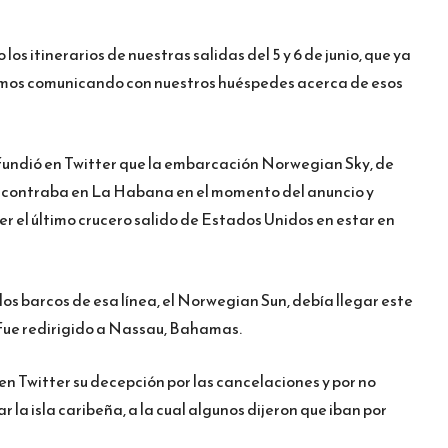
os itinerarios de nuestras salidas del 5 y 6 de junio, que ya
mos comunicando con nuestros huéspedes acerca de esos
ifundió en Twitter que la embarcación Norwegian Sky, de
encontraba en La Habana en el momento del anuncio y
er el último crucero salido de Estados Unidos en estar en
los barcos de esa línea, el Norwegian Sun, debía llegar este
 fue redirigido a Nassau, Bahamas.
n Twitter su decepción por las cancelaciones y por no
r la isla caribeña, a la cual algunos dijeron que iban por