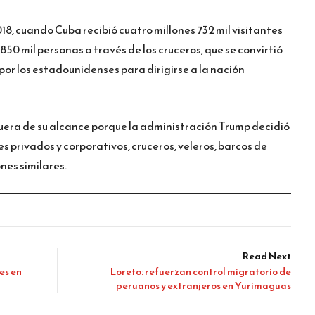
18, cuando Cuba recibió cuatro millones 732 mil visitantes
 850 mil personas a través de los cruceros, que se convirtió
or los estadounidenses para dirigirse a la nación
fuera de su alcance porque la administración Trump decidió
s privados y corporativos, cruceros, veleros, barcos de
nes similares.
Read Next
es en
Loreto: refuerzan control migratorio de
peruanos y extranjeros en Yurimaguas