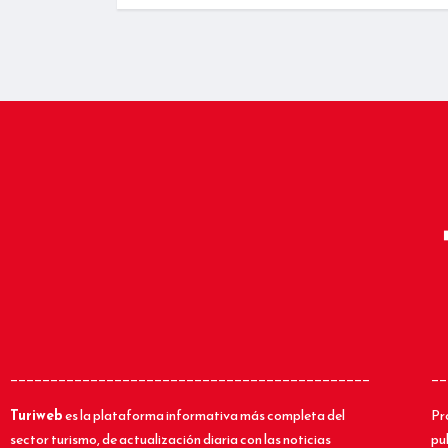
_____________________________________________
__
Turiweb
es la plataforma informativa más completa del
Pr
sector turismo, de actualización diaria con las noticias
pu