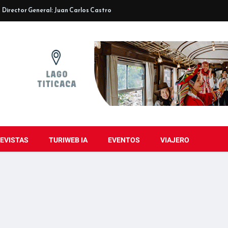
Director General: Juan Carlos Castro
EVISTAS
TURIWEB IA
EVENTOS
VIAJERO