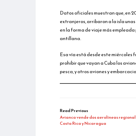
Datos oficiales muestran que, en 20
extranjeros, arribaron a la isla unas
en la forma de viaje más empleada p
antillana.
Esa vía está desde este miércoles 
prohibir que vayan a Cuba los avione
pesca, y otros aviones y embarcacio
Read Previous
Avianca vende dos aerolíneas regional
Costa Rica y Nicaragua