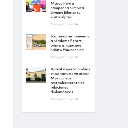
Marca Perú a
campeona olímpica
Simone Biles en su
visita al país
7 de agosto de 2026
Ica: rendirán homenaje
a Madame Perotti,
primera mujer que
habitó Huacachina
7 de agosto de 2026
Apavit espera cambios
en sistema de visas con
México tras
restablecimiento de
relaciones
diplomáticas
7 de agosto de 2026