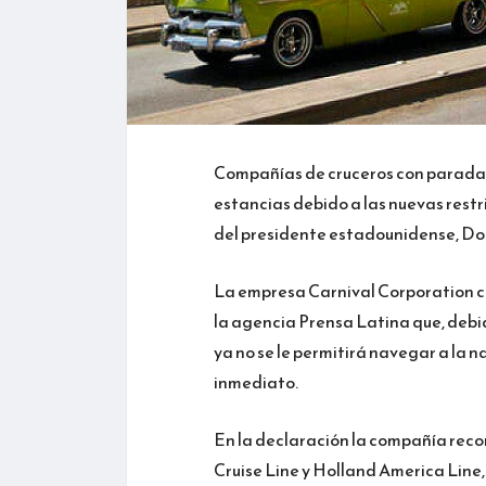
Compañías de cruceros con paradas
estancias debido a las nuevas restr
del presidente estadounidense, Do
La empresa Carnival Corporation c
la agencia Prensa Latina que, debid
ya no se le permitirá navegar a la 
inmediato.
En la declaración la compañía reco
Cruise Line y Holland America Line