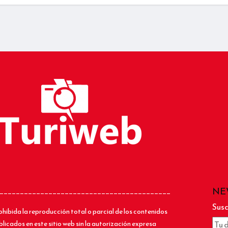
NE
__________________________________________
Susc
ohibida la reproducción total o parcial de los contenidos
blicados en este sitio web sin la autorización expresa