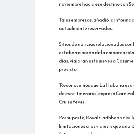
noviembre hacia ese destino con Se
Tales empresas, añadió la informac
actualmente reservados.
Sitios de noticias relacionados con 
estaban a bordo de la embarcación 
días, viajarán este jueves a Cozume
previsto.
‘Reconocemos que La Habana es un d
de este itinerario’, expresó Carnival 
Cruise fever.
Por su parte, Royal Caribbean divu
limitaciones a los viajes, y que ana