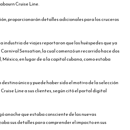
abourn Cruise Line.
ión, proporcionarán detalles adicionales para los cruceros
la industria de viajes reportaron que los huéspedes que ya
Carnival Sensation, la cual comenzó un recorrido hace dos
l, México, en lugar de a la capital cubana, como estaba
estino único y puede haber sido el motivo de la selección
Cruise Line a sus clientes, según citó el portal digital
lgó anoche que estaba consciente de las nuevas
lizaba sus detalles para comprender el impacto en sus