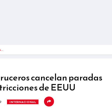
s…
ruceros cancelan paradas
stricciones de EEUU
19
INTERNACIONAL