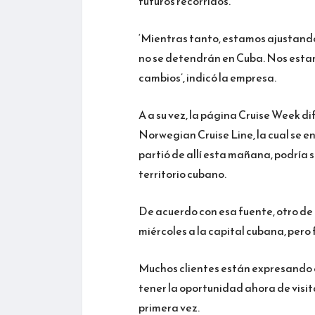
futuros recorridos.
‘Mientras tanto, estamos ajustando l
no se detendrán en Cuba. Nos esta
cambios’, indicó la empresa.
A a su vez, la página Cruise Week d
Norwegian Cruise Line, la cual se 
partió de allí esta mañana, podría s
territorio cubano.
De acuerdo con esa fuente, otro de 
miércoles a la capital cubana, pero
Muchos clientes están expresando e
tener la oportunidad ahora de visita
primera vez.