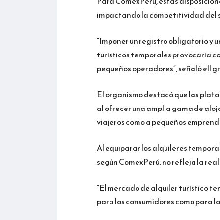
Para ComexPerú, estas disposicione
impactando la competitividad del s
“Imponer un registro obligatorio y u
turísticos temporales provocaría co
pequeños operadores”, señaló ell gr
El organismo destacó que las plataf
al ofrecer una amplia gama de aloj
viajeros como a pequeños emprend
Al equiparar los alquileres temporal
según ComexPerú, no refleja la real
“El mercado de alquiler turístico 
para los consumidores como para l