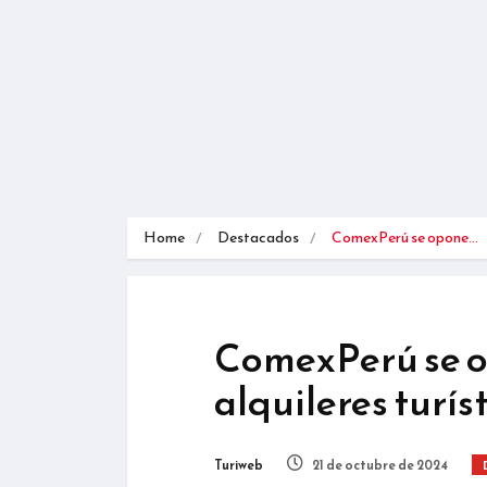
Home
Destacados
ComexPerú se opone…
ComexPerú se o
alquileres turí
Turiweb
21 de octubre de 2024