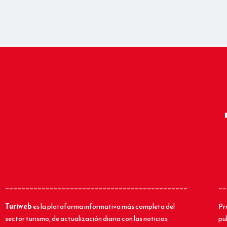
_____________________________________________
__
Turiweb
es la plataforma informativa más completa del
Pr
sector turismo, de actualización diaria con las noticias
pu