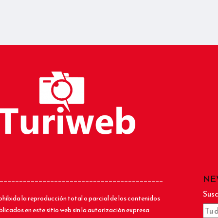
NE
__________________________________________
Susc
ohibida la reproducción total o parcial de los contenidos
blicados en este sitio web sin la autorización expresa