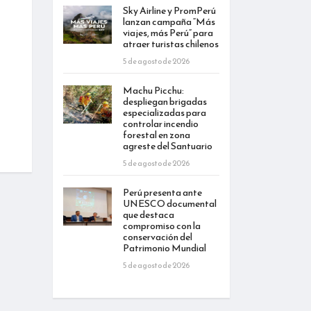
Sky Airline y PromPerú
lanzan campaña “Más
viajes, más Perú” para
atraer turistas chilenos
5 de agosto de 2026
Machu Picchu:
despliegan brigadas
especializadas para
controlar incendio
forestal en zona
agreste del Santuario
5 de agosto de 2026
Perú presenta ante
UNESCO documental
que destaca
compromiso con la
conservación del
Patrimonio Mundial
5 de agosto de 2026