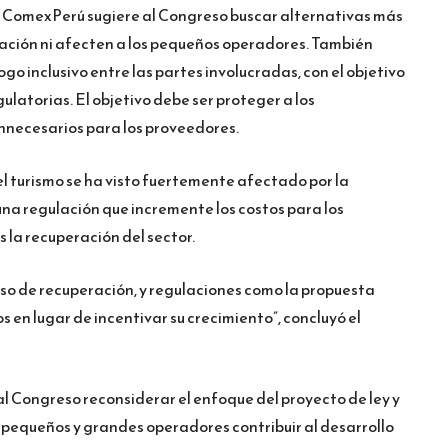
n, ComexPerú sugiere al Congreso buscar alternativas más
ovación ni afecten a los pequeños operadores. También
go inclusivo entre las partes involucradas, con el objetivo
ulatorias. El objetivo debe ser proteger a los
innecesarios para los proveedores.
 turismo se ha visto fuertemente afectado por la
na regulación que incremente los costos para los
 la recuperación del sector.
eso de recuperación, y regulaciones como la propuesta
en lugar de incentivar su crecimiento”, concluyó el
l Congreso reconsiderar el enfoque del proyecto de ley y
pequeños y grandes operadores contribuir al desarrollo