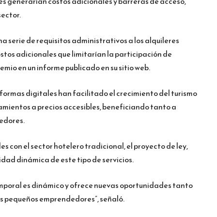
s generarían costos adicionales y barreras de acceso,
ector.
na serie de requisitos administrativos a los alquileres
stos adicionales que limitarían la participación de
emio en un informe publicado en su sitio web.
ormas digitales han facilitado el crecimiento del turismo
amientos a precios accesibles, beneficiando tanto a
edores.
es con el sector hotelero tradicional, el proyecto de ley,
idad dinámica de este tipo de servicios.
temporal es dinámico y ofrece nuevas oportunidades tanto
os pequeños emprendedores”, señaló.