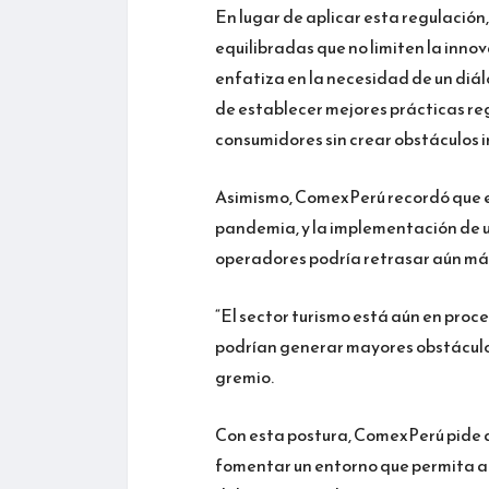
En lugar de aplicar esta regulació
equilibradas que no limiten la inn
enfatiza en la necesidad de un diálo
de establecer mejores prácticas reg
consumidores sin crear obstáculos 
Asimismo, ComexPerú recordó que el
pandemia, y la implementación de u
operadores podría retrasar aún más
“El sector turismo está aún en proc
podrían generar mayores obstáculos 
gremio.
Con esta postura, ComexPerú pide a
fomentar un entorno que permita a 