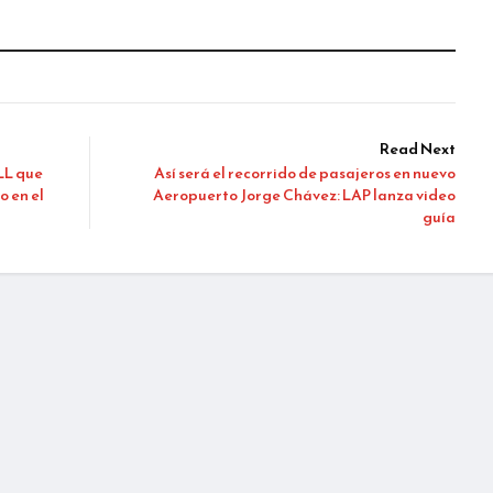
Read Next
LL que
Así será el recorrido de pasajeros en nuevo
o en el
Aeropuerto Jorge Chávez: LAP lanza video
guía