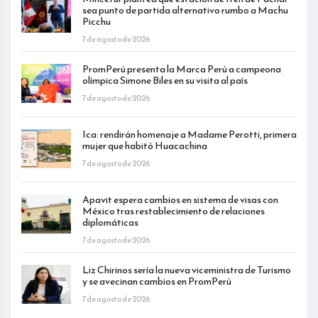
sea punto de partida alternativo rumbo a Machu
Picchu
7 de agosto de 2026
PromPerú presenta la Marca Perú a campeona
olímpica Simone Biles en su visita al país
7 de agosto de 2026
Ica: rendirán homenaje a Madame Perotti, primera
mujer que habitó Huacachina
7 de agosto de 2026
Apavit espera cambios en sistema de visas con
México tras restablecimiento de relaciones
diplomáticas
7 de agosto de 2026
Liz Chirinos sería la nueva viceministra de Turismo
y se avecinan cambios en PromPerú
7 de agosto de 2026