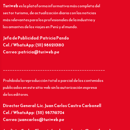
Turiweb
es la plataforma informativa más completa del
sector turismo, de actualización diaria con las noticias
más relevantes para los profesionales de la industria y
los amantes de los viajes en Perú y el mundo.
Jefa de Publicidad: Patricia Pando
Cel. / WhatsApp: (511) 986210180
Correo: patricia@turiweb.pe
____________________________________________
Prohibida la reproducción total o parcial de los contenidos
publicados en este sitio web sin la autorización expresa
de los editores.
Director General: Lic.
Juan Carlos Castro Carbonell
Cel. / WhatsApp: (511) 987761704
Correo: juancarlos@turiweb.pe