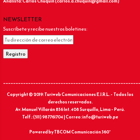
Analista: Carlos Chuquín (carlos.a.chuquin@gmail.com)
NEWSLETTER
Suscríbete y recibe nuestros boletines:
______________________________________________________
Copyright © 2019: Turiweb Comunicaciones E.I.R.L. – Todos los
derechos reservados.
Av. Manuel Villarán 856 Int. 408 Surquillo, Lima – Perú.
Telf.: (511) 987761704 | Correo: info@turiweb.pe
Powered by
TBCOM Comunicación 360°