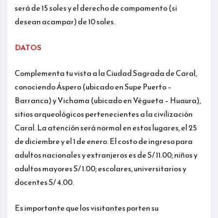
será de 15 soles y el derecho de campamento (si
desean acampar) de 10 soles.
DATOS
Complementa tu vista a la Ciudad Sagrada de Caral,
conociendo Áspero (ubicado en Supe Puerto –
Barranca) y Vichama (ubicado en Végueta – Huaura),
sitios arqueológicos pertenecientes a la civilización
Caral. La atención será normal en estos lugares, el 25
de diciembre y el 1 de enero. El costo de ingreso para
adultos nacionales y extranjeros es de S/ 11.00; niños y
adultos mayores S/ 1.00; escolares, universitarios y
docentes S/ 4.00.
Es importante que los visitantes porten su