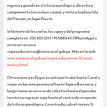
ingreso y guiado en el sitio arqueológico, derecho a
campamento (no incluye carpa), y visita a la playa Isla
del Faraón, en Supe Puerto.
Infórmate de los costos, los cupos y del programa
completo en: (01) 205 2517 / 955881340 (WhatsApp) o
envía un correo a
viajeseducativos@zonacaral.gob.pe. Más en la web:
www.zonacaral.gob.pe/viajes-educativos-2/caral-
mistico.html
Otra manera es llegar en auto particular hasta Caral o
viajar en bus interprovincial hasta Supe o Barranca, y
luego tomar un servicio de colectivo hasta el parador
turístico e ingresar a pie hasta el centro de recepción
del sitio arqueológico. La entrada, solo el viernes 31,