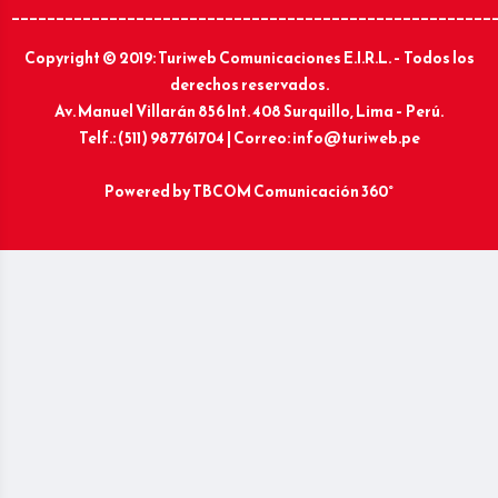
______________________________________________________
Copyright © 2019: Turiweb Comunicaciones E.I.R.L. – Todos los
derechos reservados.
Av. Manuel Villarán 856 Int. 408 Surquillo, Lima – Perú.
Telf.: (511) 987761704 | Correo: info@turiweb.pe
Powered by
TBCOM Comunicación 360°