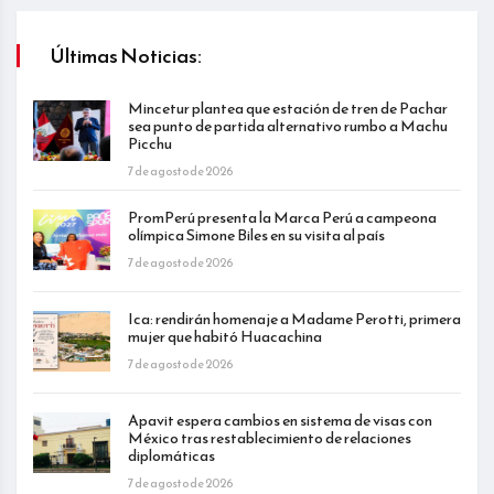
Últimas Noticias:
Mincetur plantea que estación de tren de Pachar
sea punto de partida alternativo rumbo a Machu
Picchu
7 de agosto de 2026
PromPerú presenta la Marca Perú a campeona
olímpica Simone Biles en su visita al país
7 de agosto de 2026
Ica: rendirán homenaje a Madame Perotti, primera
mujer que habitó Huacachina
7 de agosto de 2026
Apavit espera cambios en sistema de visas con
México tras restablecimiento de relaciones
diplomáticas
7 de agosto de 2026