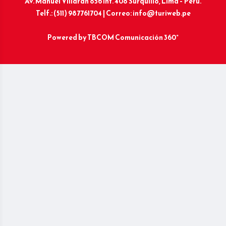
Av. Manuel Villarán 856 Int. 408 Surquillo, Lima – Perú.
Telf.: (511) 987761704 | Correo: info@turiweb.pe
Powered by
TBCOM Comunicación 360°