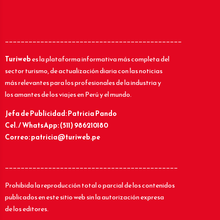
_____________________________________________
Turiweb
es la plataforma informativa más completa del
sector turismo, de actualización diaria con las noticias
más relevantes para los profesionales de la industria y
los amantes de los viajes en Perú y el mundo.
Jefa de Publicidad: Patricia Pando
Cel. / WhatsApp: (511) 986210180
Correo: patricia@turiweb.pe
____________________________________________
Prohibida la reproducción total o parcial de los contenidos
publicados en este sitio web sin la autorización expresa
de los editores.