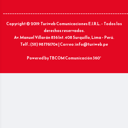
______________________________________________________
Copyright © 2019: Turiweb Comunicaciones E.I.R.L. – Todos los
derechos reservados.
Av. Manuel Villarán 856 Int. 408 Surquillo, Lima – Perú.
Telf.: (511) 987761704 | Correo: info@turiweb.pe
Powered by
TBCOM Comunicación 360°