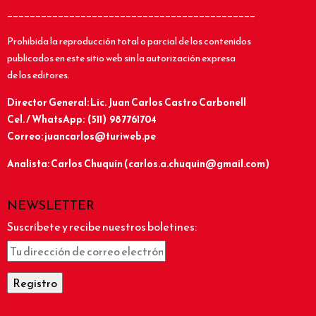
____________________________________________
Prohibida la reproducción total o parcial de los contenidos
publicados en este sitio web sin la autorización expresa
de los editores.
Director General: Lic.
Juan Carlos Castro Carbonell
Cel. / WhatsApp: (511) 987761704
Correo: juancarlos@turiweb.pe
Analista: Carlos Chuquín (carlos.a.chuquin@gmail.com)
NEWSLETTER
Suscríbete y recibe nuestros boletines: