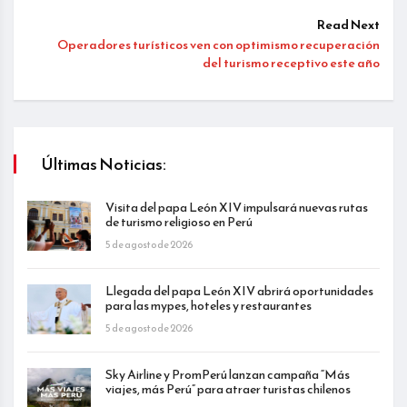
Read Next
Operadores turísticos ven con optimismo recuperación
del turismo receptivo este año
Últimas Noticias:
Visita del papa León XIV impulsará nuevas rutas
de turismo religioso en Perú
5 de agosto de 2026
Llegada del papa León XIV abrirá oportunidades
para las mypes, hoteles y restaurantes
5 de agosto de 2026
Sky Airline y PromPerú lanzan campaña “Más
viajes, más Perú” para atraer turistas chilenos