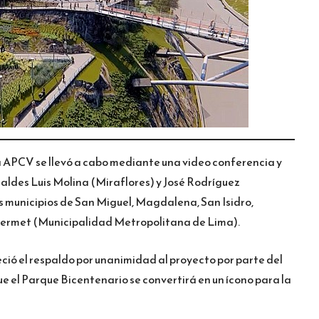
la APCV se llevó a cabo mediante una video conferencia y
lcaldes Luis Molina (Miraflores) y José Rodríguez
s municipios de San Miguel, Magdalena, San Isidro,
nvermet (Municipalidad Metropolitana de Lima).
eció el respaldo por unanimidad al proyecto por parte del
e el Parque Bicentenario se convertirá en un ícono para la