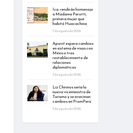
Ica: rendirán homenaje
a Madame Perotti,
primera mujer que
habitó Huacachina
7 de agosto de 2026
Apavit espera cambios
en sistema de visas con
México tras
restablecimiento de
relaciones
diplomáticas
7 de agosto de 2026
Liz Chirinos sería la
nueva viceministra de
Turismo y se avecinan
cambios en PromPerú
7 de agosto de 2026