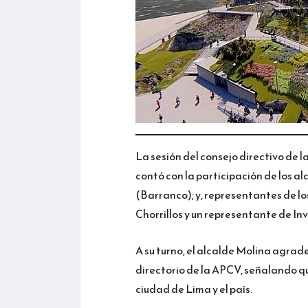
La sesión del consejo directivo de 
contó con la participación de los a
(Barranco); y, representantes de lo
Chorrillos y un representante de I
A su turno, el alcalde Molina agrad
directorio de la APCV, señalando qu
ciudad de Lima y el país.