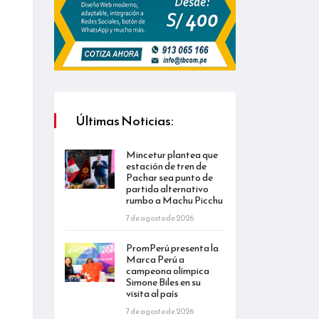
Últimas Noticias:
Mincetur plantea que
estación de tren de
Pachar sea punto de
partida alternativo
rumbo a Machu Picchu
7 de agosto de 2026
PromPerú presenta la
Marca Perú a
campeona olímpica
Simone Biles en su
visita al país
7 de agosto de 2026