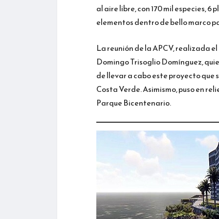
al aire libre, con 170 mil especies, 
elementos dentro de bello marco pai
La reunión de la APCV, realizada el
Domingo Trisoglio Domínguez, quien 
de llevar a cabo este proyecto que 
Costa Verde. Asimismo, puso en reli
Parque Bicentenario.