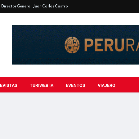
Director General: Juan Carlos Castro
EVISTAS
TURIWEB IA
EVENTOS
VIAJERO