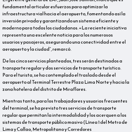
fundamental articular esfuerzos para optimizar la
infraestructura vial hacia el aeropuerto, fomentando así la
inversión privada y garantizando un sistema eficiente y
moderno para todos los ciudadanos. «La reciente iniciativa
representa una excelente noticia para los numerosos
usuarios y pasajeros, asegurando una conectividad entre el
aeropuerto y la ciudad”, remarcó.
De los cinco servicios planteados, tres serán destinados a
transporte regular y dos servicios de transporte turístico.
Para el turista, se ha contemplado el traslado desde el
aeropuerto al Terminal Terrestre Plaza Lima Norte y hacia la
zona hotelera del distrito de Miraflores.
Mientras tanto, para los trabajadores y usuarios frecuentes
del terminal, se ha previsto tres servicios de transporte
regular que permitan la intermodalidad y los acerquen a los
sistemas de transporte público masivo (Línea 1 del Metro de
Lima y Callao, Metropolitano y Corredores