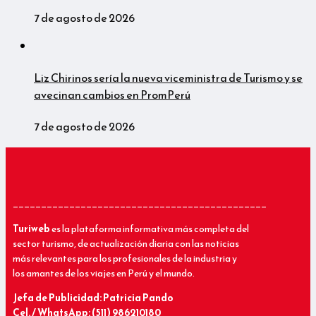
7 de agosto de 2026
Liz Chirinos sería la nueva viceministra de Turismo y se
avecinan cambios en PromPerú
7 de agosto de 2026
_____________________________________________
Turiweb
es la plataforma informativa más completa del
sector turismo, de actualización diaria con las noticias
más relevantes para los profesionales de la industria y
los amantes de los viajes en Perú y el mundo.
Jefa de Publicidad: Patricia Pando
Cel. / WhatsApp: (511) 986210180