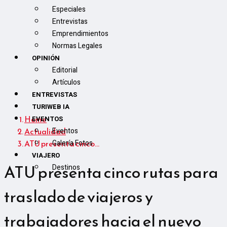
Especiales
Entrevistas
Emprendimientos
Normas Legales
OPINIÓN
Editorial
Artículos
ENTREVISTAS
TURIWEB IA
Home
EVENTOS
Actualidad
Eventos
ATU presenta cinco…
Galería Fotos
VIAJERO
ATU presenta cinco rutas para
Destinos
traslado de viajeros y
trabajadores hacia el nuevo