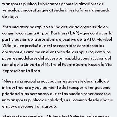
transporte público, fabricantes y comercializadores de
vehículos, cinco rutas que atenderán esta futura demanda
de viajes.
Esta iniciativa se expuso en una actividad organizada en
conjunto con Lima Airport Partners (LAP) y que contó con la
participación de la presidenta ejecutiva de la ATU, Marybel
Vidal, quien precisó que estos recorridos consideran las
obras por ejecutarse en el entorno del aeropuerto, como los
puentes modulares del acceso principal, la construcción del
ramal de la Línea 4 del Metro, el Puente Santa Rosa y la Vía
Expresa Santa Rosa
“Nuestra principal preocupación es que este desarrollo de
infraestructura y equipamiento de transporte tenga como
prioridad a las personas y que estas puedan tener acceso a
un transporte público de calidad, en su camino desde o hacia
el nuevo aeropuerto”, agregó.
El gerente general de LAP, Juan José Salmón, indicó que es