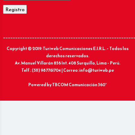
______________________________________________________
Copyright © 2019: Turiweb Comunicaciones E.I.R.L. – Todos los
derechos reservados.
Av. Manuel Villarán 856 Int. 408 Surquillo, Lima – Perú.
Telf.: (511) 987761704 | Correo: info@turiweb.pe
Powered by
TBCOM Comunicación 360°