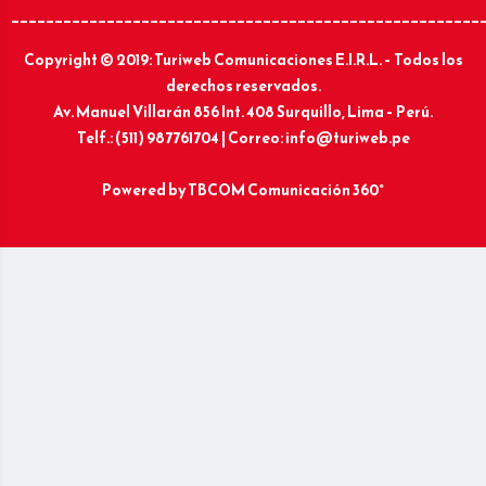
______________________________________________________
Copyright © 2019: Turiweb Comunicaciones E.I.R.L. – Todos los
derechos reservados.
Av. Manuel Villarán 856 Int. 408 Surquillo, Lima – Perú.
Telf.: (511) 987761704 | Correo: info@turiweb.pe
Powered by
TBCOM Comunicación 360°