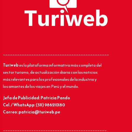
_____________________________________________
Turiweb
es la plataforma informativa más completa del
sector turismo, de actualización diaria con las noticias
más relevantes para los profesionales de la industria y
los amantes de los viajes en Perú y el mundo.
Jefa de Publicidad: Patricia Pando
Cel. / WhatsApp: (511) 986210180
Correo: patricia@turiweb.pe
____________________________________________