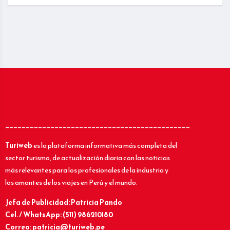
_____________________________________________
Turiweb
es la plataforma informativa más completa del
sector turismo, de actualización diaria con las noticias
más relevantes para los profesionales de la industria y
los amantes de los viajes en Perú y el mundo.
Jefa de Publicidad: Patricia Pando
Cel. / WhatsApp: (511) 986210180
Correo: patricia@turiweb.pe