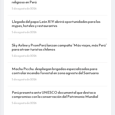
religioso en Perú
5 de agosto de 2026
Llegada del papa León XIV abrirá oportunidades para las
mypes, hoteles y restaurantes
5 de agosto de 2026
Sky Airline y PromPerú lanzan campaña “Más viajes, más Perú”
para atraer turistas chilenos
5 de agosto de 2026
Machu Picchu: despliegan brigadas especializadas para
controlar incendio forestal en zona agreste del Santuario
5 de agosto de 2026
Perú presenta ante UNESCO documental que destaca
compromiso con la conservación del Patrimonio Mundial
5 de agosto de 2026