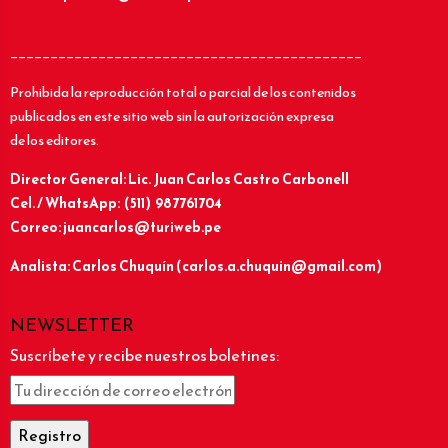
____________________________________________
Prohibida la reproducción total o parcial de los contenidos
publicados en este sitio web sin la autorización expresa
de los editores.
Director General: Lic.
Juan Carlos Castro Carbonell
Cel. / WhatsApp: (511) 987761704
Correo: juancarlos@turiweb.pe
Analista: Carlos Chuquín (carlos.a.chuquin@gmail.com)
NEWSLETTER
Suscríbete y recibe nuestros boletines: