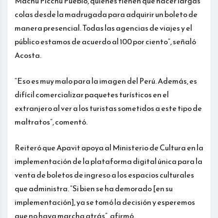
Machu Picchu Pueblo, quienes tienen que hacer largas
colas desde la madrugada para adquirir un boleto de
manera presencial. Todas las agencias de viajes y el
público estamos de acuerdo al 100 por ciento”, señaló
Acosta.
“Eso es muy malo para la imagen del Perú. Además, es
difícil comercializar paquetes turísticos en el
extranjero al ver a los turistas sometidos a este tipo de
maltratos”, comentó.
Reiteró que Apavit apoya al Ministerio de Cultura en la
implementación de la plataforma digital única para la
venta de boletos de ingreso a los espacios culturales
que administra. “Si bien se ha demorado [en su
implementación], ya se tomó la decisión y esperemos
que no haya marcha atrás”, afirmó.