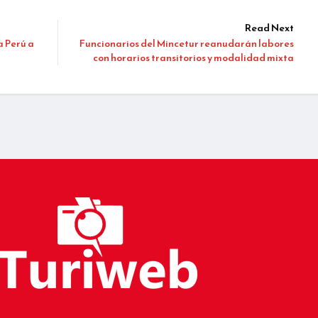
Read Next
a Perú a
Funcionarios del Mincetur reanudarán labores
con horarios transitorios y modalidad mixta