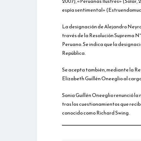
2007), «Peruanas Ilustres» (Solar, 
espía sentimental» (Estruendomud
La designación de Alejandro Neyra 
través de la Resolución Suprema N°
Peruano. Se indica que la designació
República.
Se acepta también, mediante la Re
Elizabeth Guillén Oneeglio al cargo
Sonia Guillén Oneeglio renunció la 
tras los cuestionamientos que recib
conocido como Richard Swing.