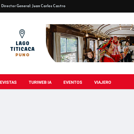
Director General: Juan Carlos Castro
EVISTAS
TURIWEB IA
EVENTOS
VIAJERO