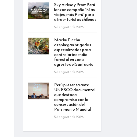
Sky Airline y PromPerú
lanzan campaña “Más
viajes, más Perú” para
atraer turistas chilenos
5 de agosto de 2026
Machu Picchu:
despliegan brigadas
especializadas para
controlar incendio
forestal en zona
agreste del Santuario
5 de agosto de 2026
Perú presenta ante
UNESCO documental
que destaca
compromiso con la
conservación del
Patrimonio Mundial
5 de agosto de 2026