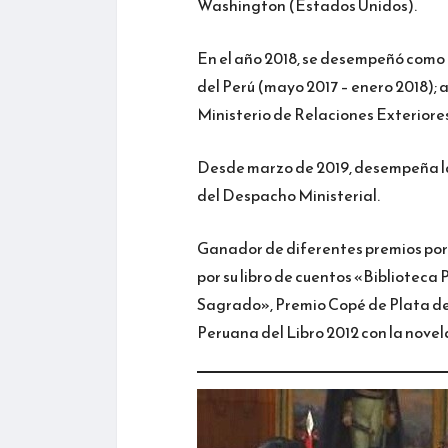
Washington (Estados Unidos).
En el año 2018, se desempeñó como M
del Perú (mayo 2017 – enero 2018); 
Ministerio de Relaciones Exteriores 
Desde marzo de 2019, desempeña lab
del Despacho Ministerial.
Ganador de diferentes premios por s
por su libro de cuentos «Bibliotec
Sagrado», Premio Copé de Plata de
Peruana del Libro 2012 con la novel