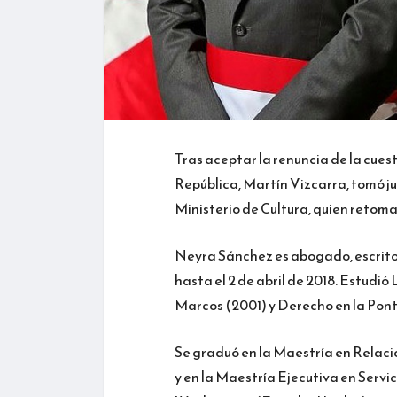
Tras aceptar la renuncia de la cuest
República, Martín Vizcarra, tomó j
Ministerio de Cultura, quien retom
Neyra Sánchez es abogado, escritor 
hasta el 2 de abril de 2018. Estudi
Marcos (2001) y Derecho en la Ponti
Se graduó en la Maestría en Relac
y en la Maestría Ejecutiva en Servi