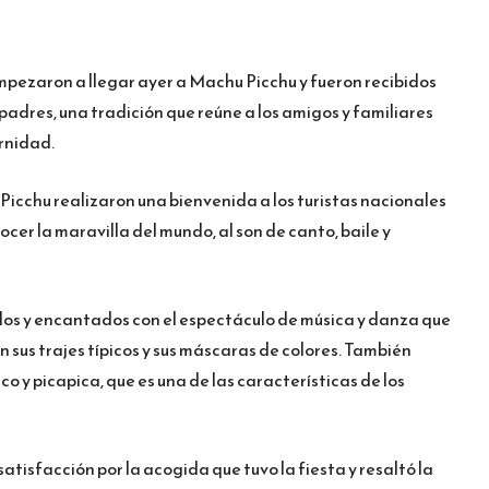
mpezaron a llegar ayer a Machu Picchu y fueron recibidos
padres, una tradición que reúne a los amigos y familiares
rnidad.
 Picchu realizaron una bienvenida a los turistas nacionales
cer la maravilla del mundo, al son de canto, baile y
os y encantados con el espectáculo de música y danza que
n sus trajes típicos y sus máscaras de colores. También
co y picapica, que es una de las características de los
satisfacción por la acogida que tuvo la fiesta y resaltó la