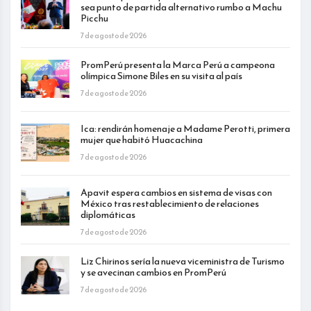
sea punto de partida alternativo rumbo a Machu
Picchu
7 de agosto de 2026
PromPerú presenta la Marca Perú a campeona
olímpica Simone Biles en su visita al país
7 de agosto de 2026
Ica: rendirán homenaje a Madame Perotti, primera
mujer que habitó Huacachina
7 de agosto de 2026
Apavit espera cambios en sistema de visas con
México tras restablecimiento de relaciones
diplomáticas
7 de agosto de 2026
Liz Chirinos sería la nueva viceministra de Turismo
y se avecinan cambios en PromPerú
7 de agosto de 2026