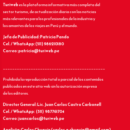
Turiweb
es la plataforma informativa más completa del
sector turismo, de actualización diaria con las noticias
más relevantes para los profesionales de la industria y
los amantes de los viajes en Perú y el mundo.
Jefa de Publicidad: Patricia Pando
Cel. / WhatsApp: (511) 986210180
Correo: patricia@turiweb.pe
____________________________________________
Prohibida la reproducción total o parcial de los contenidos
publicados en este sitio web sin la autorización expresa
de los editores.
Director General: Lic.
Juan Carlos Castro Carbonell
Cel. / WhatsApp: (511) 987761704
Correo: juancarlos@turiweb.pe
Analista: Carlos Chuquín (carlos.a.chuquin@gmail.com)