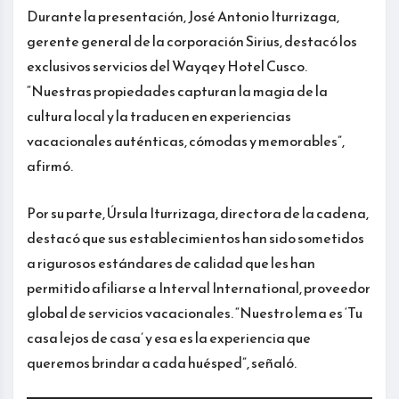
Durante la presentación, José Antonio Iturrizaga,
gerente general de la corporación Sirius, destacó los
exclusivos servicios del Wayqey Hotel Cusco.
“Nuestras propiedades capturan la magia de la
cultura local y la traducen en experiencias
vacacionales auténticas, cómodas y memorables”,
afirmó.
Por su parte, Úrsula Iturrizaga, directora de la cadena,
destacó que sus establecimientos han sido sometidos
a rigurosos estándares de calidad que les han
permitido afiliarse a Interval International, proveedor
global de servicios vacacionales. “Nuestro lema es ‘Tu
casa lejos de casa’ y esa es la experiencia que
queremos brindar a cada huésped”, señaló.