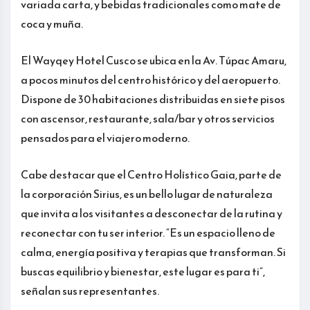
variada carta, y bebidas tradicionales como mate de
coca y muña.
El Wayqey Hotel Cusco se ubica en la Av. Túpac Amaru,
a pocos minutos del centro histórico y del aeropuerto.
Dispone de 30 habitaciones distribuidas en siete pisos
con ascensor, restaurante, sala/bar y otros servicios
pensados para el viajero moderno.
Cabe destacar que el Centro Holístico Gaia, parte de
la corporación Sirius, es un bello lugar de naturaleza
que invita a los visitantes a desconectar de la rutina y
reconectar con tu ser interior. “Es un espacio lleno de
calma, energía positiva y terapias que transforman. Si
buscas equilibrio y bienestar, este lugar es para ti”,
señalan sus representantes.