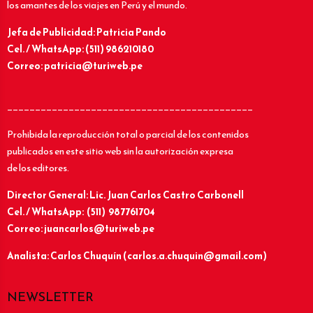
los amantes de los viajes en Perú y el mundo.
Jefa de Publicidad: Patricia Pando
Cel. / WhatsApp: (511) 986210180
Correo: patricia@turiweb.pe
____________________________________________
Prohibida la reproducción total o parcial de los contenidos
publicados en este sitio web sin la autorización expresa
de los editores.
Director General: Lic.
Juan Carlos Castro Carbonell
Cel. / WhatsApp: (511) 987761704
Correo: juancarlos@turiweb.pe
Analista: Carlos Chuquín (carlos.a.chuquin@gmail.com)
NEWSLETTER