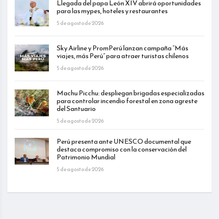
Llegada del papa León XIV abrirá oportunidades
para las mypes, hoteles y restaurantes
5 de agosto de 2026
Sky Airline y PromPerú lanzan campaña “Más
viajes, más Perú” para atraer turistas chilenos
5 de agosto de 2026
Machu Picchu: despliegan brigadas especializadas
para controlar incendio forestal en zona agreste
del Santuario
5 de agosto de 2026
Perú presenta ante UNESCO documental que
destaca compromiso con la conservación del
Patrimonio Mundial
5 de agosto de 2026