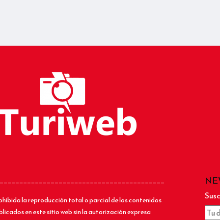
NE
__________________________________________
Susc
ohibida la reproducción total o parcial de los contenidos
blicados en este sitio web sin la autorización expresa