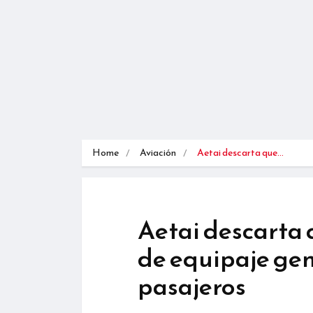
Home
Aviación
Aetai descarta que…
Aetai descarta 
de equipaje gen
pasajeros