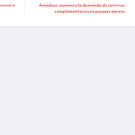
errestre
Amadeus: aumenta la demanda de servicios
complementarios en pasajes aéreos