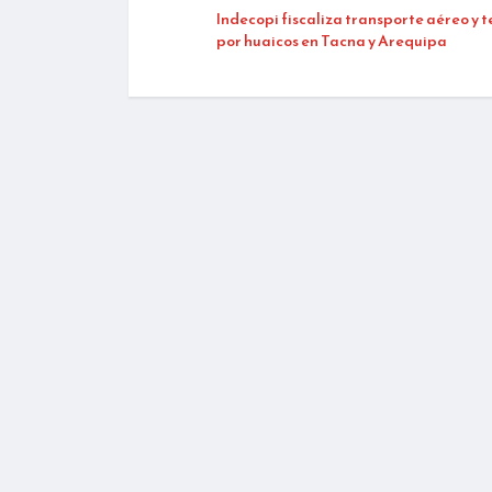
Indecopi fiscaliza transporte aéreo y t
por huaicos en Tacna y Arequipa