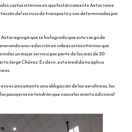
pales costos internos en que históricamente Aetai viene
estación del servicio de transporte y son determinados por
, Aetai agregó que se ha logrado que este cargo de
generando una reducción en sobrecostos internos que
brindar un mejor servicio por parte de las más de 20
erto Jorge Chávez. Es decir, esta medida no aplica
neas.
eso es únicamente una obligación de las aerolíneas, las
y los pasajeros no tendrán que cancelar monto adicional