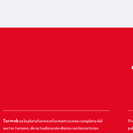
_____________________________________________
__
Turiweb
es la plataforma informativa más completa del
Pr
sector turismo, de actualización diaria con las noticias
pu