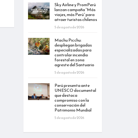
Sky Airline y PromPerú
lanzan campaña “Más
viajes, más Perú” para
atraer turistas chilenos
5 de agosto de 2026
Machu Picchu:
despliegan brigadas
especializadas para
controlar incendio
forestal en zona
agreste del Santuario
5 de agosto de 2026
Perú presenta ante
UNESCO documental
que destaca
compromiso con la
conservación del
Patrimonio Mundial
5 de agosto de 2026