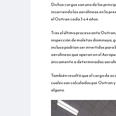
Dichos cargos son uno de los princi
incurriendo las aerolíneas en la pr
el Ositran cada 3 o 4 años.
Tras el último proceso ante Ositran
inspección de maletas disminuya, 
incluso podrían ser invertidos para 
aerolíneas que operan en el Aeropu
únicamente a determinadas aerolí
También resaltó que el cargo de acc
cuales son calculadas por Ositran 
alguno.