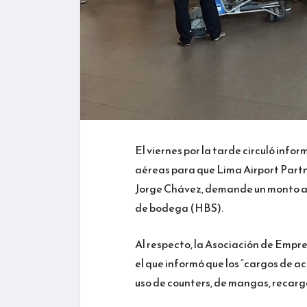
El viernes por la tarde circuló info
aéreas para que Lima Airport Partn
Jorge Chávez, demande un monto adi
de bodega (HBS).
Al respecto, la Asociación de Empr
el que informó que los “cargos de ac
uso de counters, de mangas, recarga