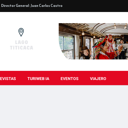
Director General: Juan Carlos Castro
EVISTAS
TURIWEB IA
EVENTOS
VIAJERO