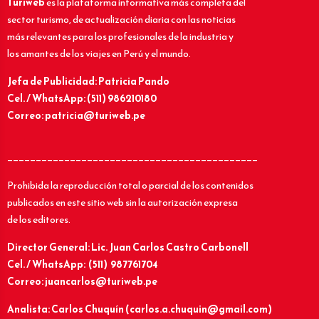
Turiweb
es la plataforma informativa más completa del
sector turismo, de actualización diaria con las noticias
más relevantes para los profesionales de la industria y
los amantes de los viajes en Perú y el mundo.
Jefa de Publicidad: Patricia Pando
Cel. / WhatsApp: (511) 986210180
Correo: patricia@turiweb.pe
____________________________________________
Prohibida la reproducción total o parcial de los contenidos
publicados en este sitio web sin la autorización expresa
de los editores.
Director General: Lic.
Juan Carlos Castro Carbonell
Cel. / WhatsApp: (511) 987761704
Correo: juancarlos@turiweb.pe
Analista: Carlos Chuquín (carlos.a.chuquin@gmail.com)