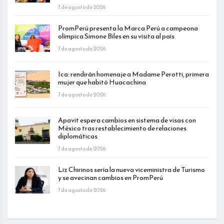
7 de agosto de 2026
PromPerú presenta la Marca Perú a campeona
olímpica Simone Biles en su visita al país
7 de agosto de 2026
Ica: rendirán homenaje a Madame Perotti, primera
mujer que habitó Huacachina
7 de agosto de 2026
Apavit espera cambios en sistema de visas con
México tras restablecimiento de relaciones
diplomáticas
7 de agosto de 2026
Liz Chirinos sería la nueva viceministra de Turismo
y se avecinan cambios en PromPerú
7 de agosto de 2026