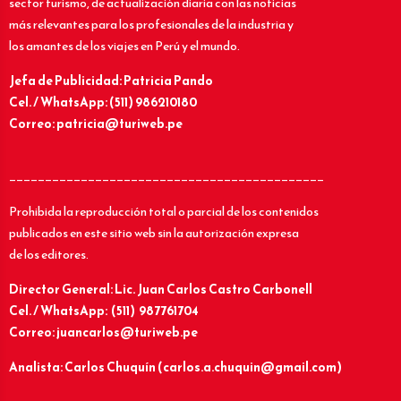
sector turismo, de actualización diaria con las noticias
más relevantes para los profesionales de la industria y
los amantes de los viajes en Perú y el mundo.
Jefa de Publicidad: Patricia Pando
Cel. / WhatsApp: (511) 986210180
Correo: patricia@turiweb.pe
____________________________________________
Prohibida la reproducción total o parcial de los contenidos
publicados en este sitio web sin la autorización expresa
de los editores.
Director General: Lic.
Juan Carlos Castro Carbonell
Cel. / WhatsApp: (511) 987761704
Correo: juancarlos@turiweb.pe
Analista: Carlos Chuquín (carlos.a.chuquin@gmail.com)