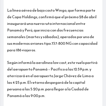
La línea aérea de bajo costo Wingo, que forma parte
de Copa Holdings, confirmó que el próximo 28 de abril
inaugurará una nueva ruta internacional entre
Panamá y Perú, que inicia con dos frecuencias
semanales (martes y sábados), operados por uno de
sus modernos aviones tipo 737-800 NG con capacidad
para 186 viajeros.
Según informó la aerolínea low cost, este vuelo partirá
del aeropuerto Panamá – Pacífico a las 12:59 p.m. y
aterrizará en el aeropuerto Jorge Chávez de Lima a
las 4:25 p.m. El retorno despegará de la capital
peruana a las 5:20 p.m. para llegar a la Ciudad de
Panamá a las 9:00 p.m.