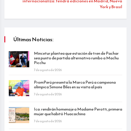
internacionaliza: tendrá ediciones en Madrid, Nueva
York y Brasil
Últimas Noticias:
Mincetur plantea que estación de tren de Pachar
sea punto de partida alternativo rumbo a Machu
Picchu
7 de agosto de 2026
PromPerú presenta la Marca Perú a campeona
olímpica Simone Biles en su visita al país
7 de agosto de 2026
Ica: rendirán homenaje a Madame Perotti, primera
mujer que habitó Huacachina
7 de agosto de 2026