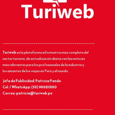
_____________________________________________
Turiweb
es la plataforma informativa más completa del
sector turismo, de actualización diaria con las noticias
más relevantes para los profesionales de la industria y
los amantes de los viajes en Perú y el mundo.
Jefa de Publicidad: Patricia Pando
Cel. / WhatsApp: (511) 986210180
Correo: patricia@turiweb.pe
____________________________________________