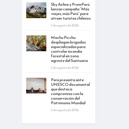
Sky Airline y PromPerú
lanzan campaña “Más
viajes, más Perú” para
atraer turistas chilenos
5 de agosto de 2026
Machu Picchu:
despliegan brigadas
especializadas para
controlar incendio
forestal en zona
agreste del Santuario
5 de agosto de 2026
Perú presenta ante
UNESCO documental
que destaca
compromiso con la
conservación del
Patrimonio Mundial
5 de agosto de 2026