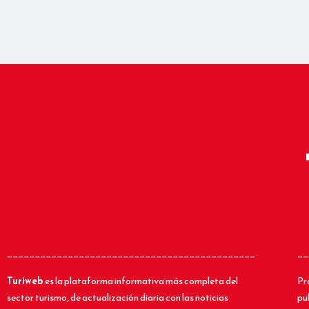
_____________________________________________
__
Turiweb
es la plataforma informativa más completa del
Pr
sector turismo, de actualización diaria con las noticias
pu