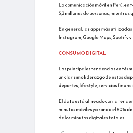
La comunicación móvil en Perú, en
5,3 millones de personas, mientras
En general, las apps más utilizada
Instagram, Google Maps, Spotify y 
CONSUMO DIGITAL
Las principales tendencias en térm
un clarísimo liderazgo de estos disp
deportes, lifestyle, servicios financ
El dato está alineado con la tenden
minutos móviles ya ronda el 90% del
de los minutos digitales totales.