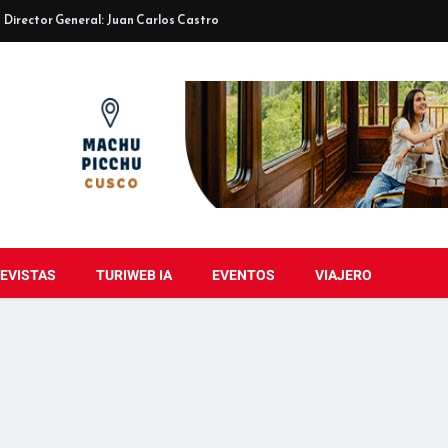
Director General: Juan Carlos Castro
EVISTAS
TURIWEB IA
EVENTOS
VIAJERO