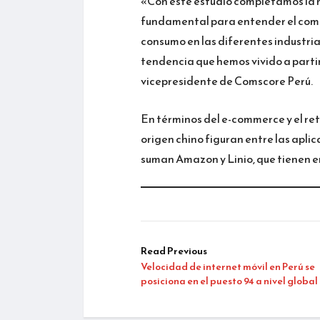
«Con este estudio completamos la 
fundamental para entender el compo
consumo en las diferentes industri
tendencia que hemos vivido a partir
vicepresidente de Comscore Perú.
En términos del e-commerce y el ret
origen chino figuran entre las aplic
suman Amazon y Linio, que tienen e
Read Previous
Velocidad de internet móvil en Perú se
posiciona en el puesto 94 a nivel global