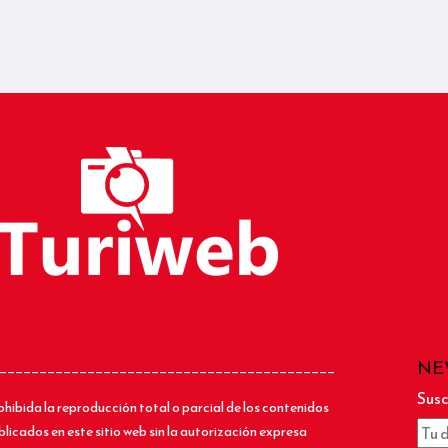
NE
__________________________________________
Susc
ohibida la reproducción total o parcial de los contenidos
blicados en este sitio web sin la autorización expresa