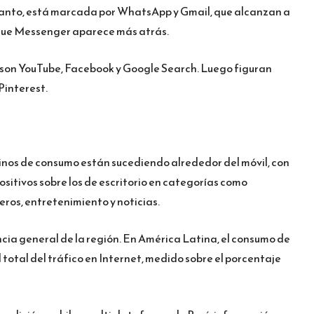
 tanto, está marcada por WhatsApp y Gmail, que alcanzan a
 que Messenger aparece más atrás.
s son YouTube, Facebook y Google Search. Luego figuran
Pinterest.
inos de consumo están sucediendo alrededor del móvil, con
ositivos sobre los de escritorio en categorías como
ieros, entretenimiento y noticias.
cia general de la región. En América Latina, el consumo de
 total del tráfico en Internet, medido sobre el porcentaje