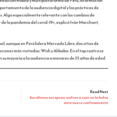
medición mobile y multiplataforma de Perú, información
rtamiento de la audiencia digital y las prácticas de
as. Algo especialmente relevante con los cambios de
 de la pandemia del covid-19», explicó Iván Marchant,
ail, aunque en Perú lidera Mercado Libre, dos sitios de
aciones más visitadas: Wish y Alibaba. En el top cuatro se
n su mayoría a la audiencia a menores de 35 años de edad.
Read Next
Aerolíneas europeas vuelven a caer en la bolsa
ante nuevo confinamiento