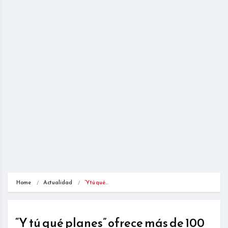
Home
Actualidad
“Y tú qué…
“Y tú qué planes” ofrece más de 100