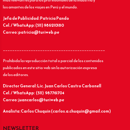
más relevantes para los profesionales de la industria y
los amantes de los viajes en Perú y el mundo.
Jefa de Publicidad: Patricia Pando
Cel. / WhatsApp: (511) 986210180
Correo: patricia@turiweb.pe
____________________________________________
Prohibida la reproducción total o parcial de los contenidos
publicados en este sitio web sin la autorización expresa
de los editores.
Director General: Lic.
Juan Carlos Castro Carbonell
Cel. / WhatsApp: (511) 987761704
Correo: juancarlos@turiweb.pe
Analista: Carlos Chuquín (carlos.a.chuquin@gmail.com)
NEWSLETTER