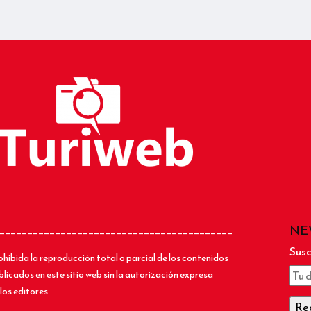
NE
__________________________________________
Susc
ohibida la reproducción total o parcial de los contenidos
blicados en este sitio web sin la autorización expresa
los editores.