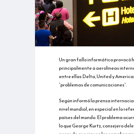
Un gran fallo informático provocó 
principalmente a aerolíneas intern
entre ellas Delta, United y America
“problemas de comunicaciones”.
Según informó la prensa internacio
nivel mundial, en especial en lo ref
países del mundo. El problema ocur
lo que George Kurtz, consejero dele
pesar de que siguen las complicacio