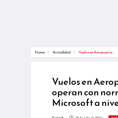
Home
Actualidad
Vuelos en Aeropuerto…
Vuelos en Aero
operan con nor
Microsoft a niv
Turiweb
19 de julio de 2024
ACT