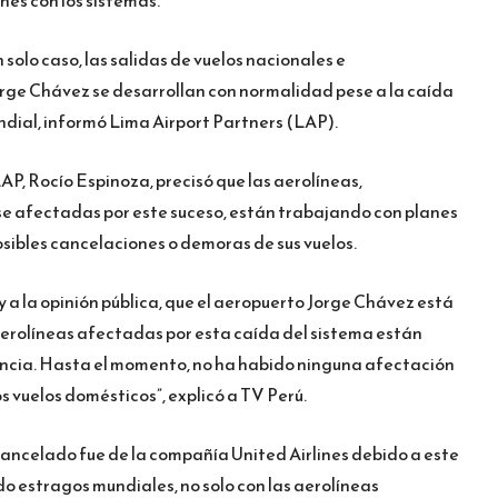
 solo caso, las salidas de vuelos nacionales e
orge Chávez se desarrollan con normalidad pese a la caída
ndial, informó Lima Airport Partners (LAP).
P, Rocío Espinoza, precisó que las aerolíneas,
se afectadas por este suceso, están trabajando con planes
osibles cancelaciones o demoras de sus vuelos.
 a la opinión pública, que el aeropuerto Jorge Chávez está
erolíneas afectadas por esta caída del sistema están
ncia. Hasta el momento, no ha habido ninguna afectación
os vuelos domésticos”, explicó a TV Perú.
 cancelado fue de la compañía United Airlines debido a este
o estragos mundiales, no solo con las aerolíneas