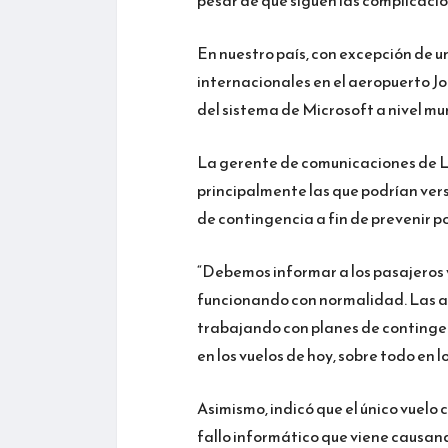
En nuestro país, con excepción de un
internacionales en el aeropuerto J
del sistema de Microsoft a nivel mu
La gerente de comunicaciones de LA
principalmente las que podrían ver
de contingencia a fin de prevenir p
“Debemos informar a los pasajeros y
funcionando con normalidad. Las a
trabajando con planes de continge
en los vuelos de hoy, sobre todo en l
Asimismo, indicó que el único vuelo
fallo informático que viene causand