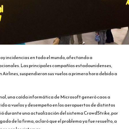
hoy incidencias en todo el mundo, afectando a
acionales. Las principales compañías estadounidenses,
n Airlines, suspendieron sus vuelos a primera hora debido a
nal, una caída informática de Microsoft generó caos a
erido a vuelos y desempeño en los aeropuertos de distintos
rió durante una actualización del sistema CrowdStrike, por
gado de la firma, aclaró que el problema ya fue resuelto, a
nes con los sistemas.