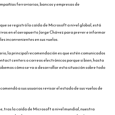
ompañías ferroviarias, bancos y empresas de
que se registró la caída de Microsoft a nivel global, está
ivos en el aeropuerto Jorge Chávez para prever e informar
les inconvenientes en sus vuelos.
rio, la principal recomendación es que estén comunicados
contact centers o correos electrónicos porque si bien, hasta
abemos cómo se va a desarrollar esta situación sobre todo
comendó a sus usuarios revisar el estado de sus vuelos de
, tras la caída de Microsoft a nivel mundial, nuestra