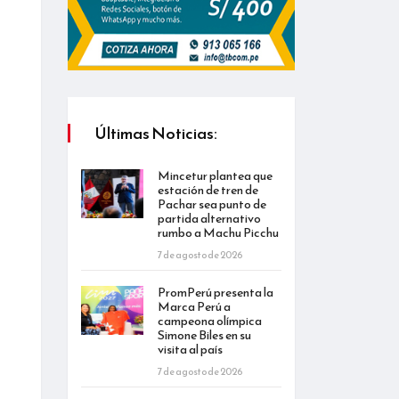
Últimas Noticias:
Mincetur plantea que
estación de tren de
Pachar sea punto de
partida alternativo
rumbo a Machu Picchu
7 de agosto de 2026
PromPerú presenta la
Marca Perú a
campeona olímpica
Simone Biles en su
visita al país
7 de agosto de 2026