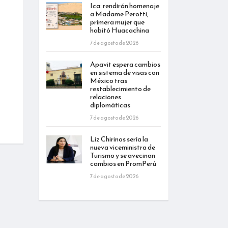
Ica: rendirán homenaje
a Madame Perotti,
primera mujer que
habitó Huacachina
7 de agosto de 2026
Apavit espera cambios
en sistema de visas con
México tras
restablecimiento de
relaciones
diplomáticas
7 de agosto de 2026
Liz Chirinos sería la
nueva viceministra de
Turismo y se avecinan
cambios en PromPerú
7 de agosto de 2026