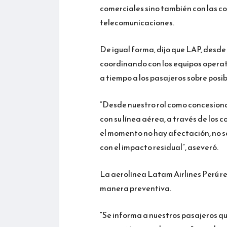
comerciales sino también con las c
telecomunicaciones.
De igual forma, dijo que LAP, desde 
coordinando con los equipos operat
a tiempo a los pasajeros sobre posib
“Desde nuestro rol como concesiona
con su línea aérea, a través de los 
el momento no hay afectación, no s
con el impacto residual”, aseveró.
La aerolínea Latam Airlines Perú re
manera preventiva.
“Se informa a nuestros pasajeros que