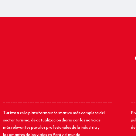
_____________________________________________
__
Turiweb
es la plataforma informativa más completa del
Pr
sector turismo, de actualización diaria con las noticias
pu
más relevantes para los profesionales de la industria y
de 
los amantes de los viajes en Perú y el mundo.