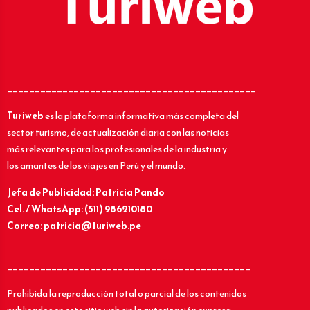
_____________________________________________
Turiweb
es la plataforma informativa más completa del
sector turismo, de actualización diaria con las noticias
más relevantes para los profesionales de la industria y
los amantes de los viajes en Perú y el mundo.
Jefa de Publicidad: Patricia Pando
Cel. / WhatsApp: (511) 986210180
Correo: patricia@turiweb.pe
____________________________________________
Prohibida la reproducción total o parcial de los contenidos