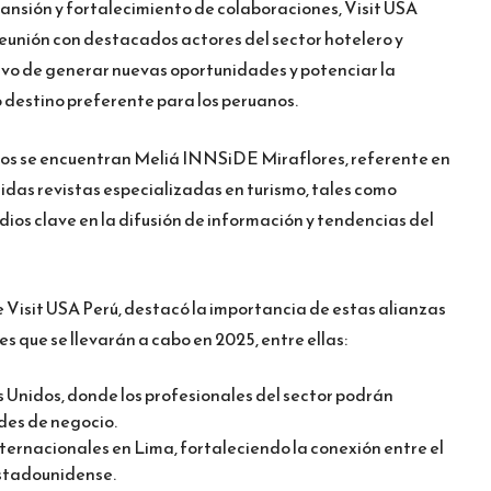
pansión y fortalecimiento de colaboraciones, Visit USA
eunión con destacados actores del sector hotelero y
tivo de generar nuevas oportunidades y potenciar la
destino preferente para los peruanos.
cos se encuentran Meliá INNSiDE Miraflores, referente en
cidas revistas especializadas en turismo, tales como
ios clave en la difusión de información y tendencias del
 Visit USA Perú, destacó la importancia de estas alianzas
es que se llevarán a cabo en 2025, entre ellas:
s Unidos, donde los profesionales del sector podrán
des de negocio.
ternacionales en Lima, fortaleciendo la conexión entre el
 estadounidense.