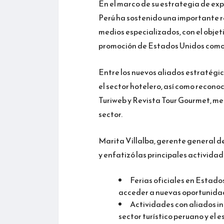
En el marco de su estrategia de ex
Perú ha sostenido una importante r
medios especializados, con el obje
promoción de Estados Unidos como 
Entre los nuevos aliados estratégi
el sector hotelero, así como recono
Turiweb y Revista Tour Gourmet, med
sector.
Marita Villalba, gerente general de
y enfatizó las principales actividad
Ferias oficiales en Estado
acceder a nuevas oportunida
Actividades con aliados in
sector turístico peruano y el