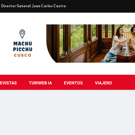
Director General: Juan Carlos Castro
EVISTAS
TURIWEB IA
EVENTOS
VIAJERO