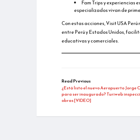
Fam Trips y experiencias 
especializados vivan de prime
Con estas acciones, Visit USA Perú 
entre Perú y Estados Unidos, facili
educativas y comerciales.
Read Previous
¿Está listo el nuevo Aeropuerto Jorge
para ser inaugurado? Turiweb inspecci
obras [VIDEO]