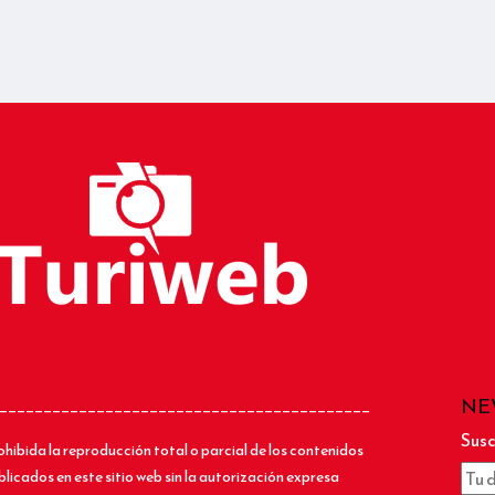
NE
__________________________________________
Susc
ohibida la reproducción total o parcial de los contenidos
blicados en este sitio web sin la autorización expresa