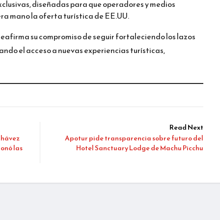
exclusivas, diseñadas para que operadores y medios
ra mano la oferta turística de EE.UU.
reafirma su compromiso de seguir fortaleciendo los lazos
tando el acceso a nuevas experiencias turísticas,
Read Next
 Chávez
Apotur pide transparencia sobre futuro del
onó las
Hotel Sanctuary Lodge de Machu Picchu