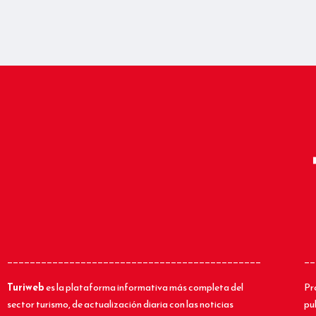
_____________________________________________
__
Turiweb
es la plataforma informativa más completa del
Pr
sector turismo, de actualización diaria con las noticias
pu